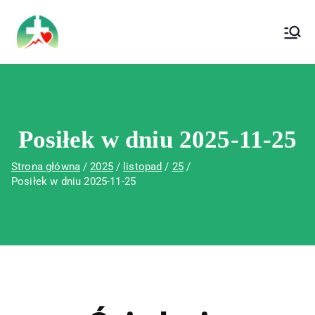
treści
Wojewódzki Szpital Specjalistyczny im. Św.
Wojewódzki Szpital Specjalistyczny im.
Rafała w Czerwonej Górze
Św. Rafała w Czerwonej Górze
Posiłek w dniu 2025-11-25
Strona główna
2025
listopad
25
Posiłek w dniu 2025-11-25