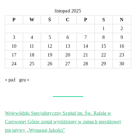
listopad 2025
P
W
Ś
C
P
S
N
1
2
3
4
5
6
7
8
9
10
11
12
13
14
15
16
17
18
19
20
21
22
23
24
25
26
27
28
29
30
« paź
gru »
Wojewódzki Specjalistyczny Szpital im. Św. Rafała w
Czerwonej Górze został wyróżniony w ramach prestiżowej
inicjatywy „Wymagaj Jakości”