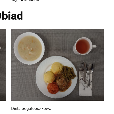
biad
Dieta bogatobiałkowa