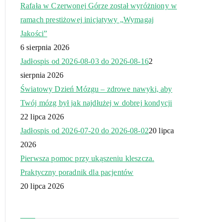
Rafała w Czerwonej Górze został wyróżniony w
ramach prestiżowej inicjatywy „Wymagaj
Jakości”
6 sierpnia 2026
Jadłospis od 2026-08-03 do 2026-08-16
2
sierpnia 2026
Światowy Dzień Mózgu – zdrowe nawyki, aby
Twój mózg był jak najdłużej w dobrej kondycji
22 lipca 2026
Jadłospis od 2026-07-20 do 2026-08-02
20 lipca
2026
Pierwsza pomoc przy ukąszeniu kleszcza.
Praktyczny poradnik dla pacjentów
20 lipca 2026