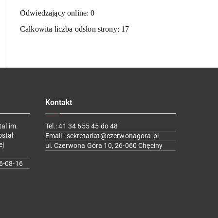
Odwiedzający online:
0
Całkowita liczba odsłon strony:
17
Kontakt
al im.
Tel.: 41 34 655 45 do 48
ostał
Email : sekretariat@czerwonagora.pl
ej
ul. Czerwona Góra 10, 26-060 Chęciny
6-08-16