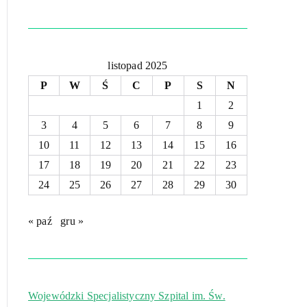
listopad 2025
P
W
Ś
C
P
S
N
1
2
3
4
5
6
7
8
9
10
11
12
13
14
15
16
17
18
19
20
21
22
23
24
25
26
27
28
29
30
« paź
gru »
Wojewódzki Specjalistyczny Szpital im. Św.