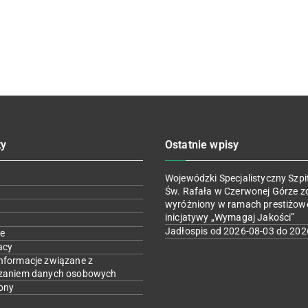
ty
Ostatnie wpisy
Wojewódzki Specjalistyczny Szpit
Św. Rafała w Czerwonej Górze z
wyróżniony w ramach prestiżow
inicjatywy „Wymagaj Jakości”
Jadłospis od 2026-08-03 do 202
e
acy
nformacje związane z
zaniem danych osobowych
ony