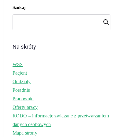
Szukaj
Szuk
aj
Na skróty
WSS
Pacjent
Oddziały
Poradnie
Pracownie
Oferty pracy
RODO – informacje związane z przetwarzaniem
danych osobowych
Mapa strony