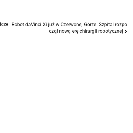
dcze
Robot daVinci Xi już w Czerwonej Górze. Szpital rozpo
czął nową erę chirurgii robotycznej