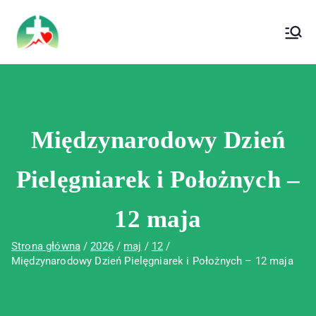
treści
Wojewódzki Szpital Specjalistyczny im. Św.
Wojewódzki Szpital Specjalistyczny im.
Rafała w Czerwonej Górze
Św. Rafała w Czerwonej Górze
Międzynarodowy Dzień
Pielęgniarek i Położnych –
12 maja
Strona główna
2026
maj
12
Międzynarodowy Dzień Pielęgniarek i Położnych – 12 maja