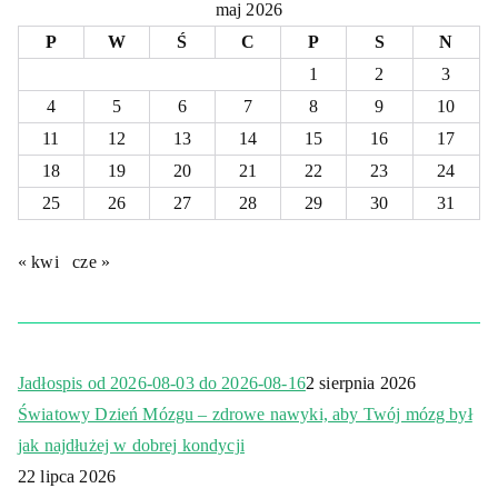
maj 2026
P
W
Ś
C
P
S
N
1
2
3
4
5
6
7
8
9
10
11
12
13
14
15
16
17
18
19
20
21
22
23
24
25
26
27
28
29
30
31
« kwi
cze »
Jadłospis od 2026-08-03 do 2026-08-16
2 sierpnia 2026
Światowy Dzień Mózgu – zdrowe nawyki, aby Twój mózg był
jak najdłużej w dobrej kondycji
22 lipca 2026