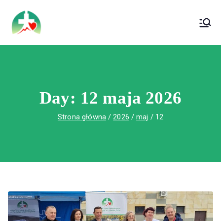
treści
Wojewódzki Szpital Specjalistyczny im. Św.
Wojewódzki Szpital Specjalistyczny im.
Rafała w Czerwonej Górze
Św. Rafała w Czerwonej Górze
Day:
12 maja 2026
Strona główna
2026
maj
12