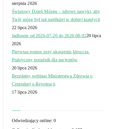
sierpnia 2026
Światowy Dzień Mózgu – zdrowe nawyki, aby
Twój mózg był jak najdłużej w dobrej kondycji
22 lipca 2026
Jadłospis od 2026-07-20 do 2026-08-02
20 lipca
2026
Pierwsza pomoc przy ukąszeniu kleszcza.
Praktyczny poradnik dla pacjentów
20 lipca 2026
Bezpłatny webinar Ministerstwa Zdrowia o
Centralnej e-Rejestracji
17 lipca 2026
Odwiedzający online:
0