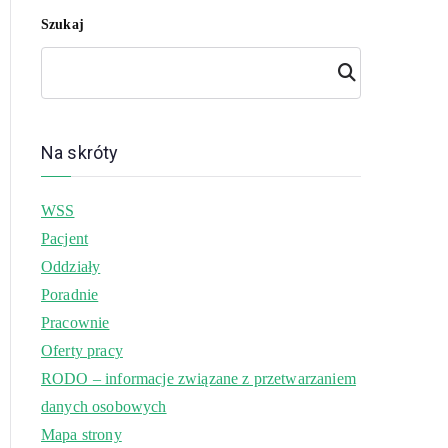
Szukaj
Szuk
aj
Na skróty
WSS
Pacjent
Oddziały
Poradnie
Pracownie
Oferty pracy
RODO – informacje związane z przetwarzaniem
danych osobowych
Mapa strony