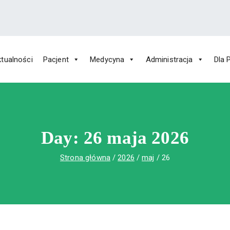
tualności
Pacjent
Medycyna
Administracja
Dla 
 Św. Rafała w Czerwonej Górze
ny im. Św. Rafała w Czerwonej Górze
Day:
26 maja 2026
Strona główna
2026
maj
26