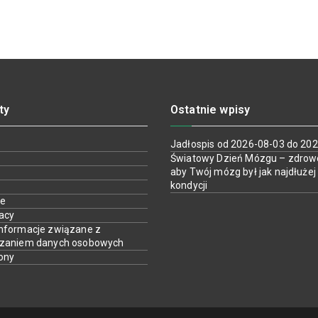
ty
Ostatnie wpisy
Jadłospis od 2026-08-03 do 20
Światowy Dzień Mózgu – zdrow
aby Twój mózg był jak najdłużej
kondycji
ie
racy
nformacje związane z
rzaniem danych osobowych
ony