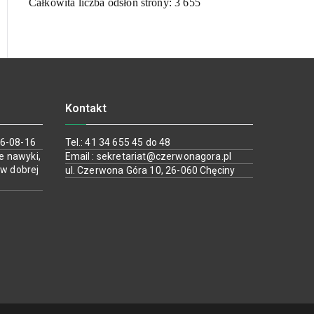
Całkowita liczba odsłon strony:
3 655
Kontakt
26-08-16
Tel.: 41 34 655 45 do 48
e nawyki,
Email : sekretariat@czerwonagora.pl
 w dobrej
ul. Czerwona Góra 10, 26-060 Chęciny