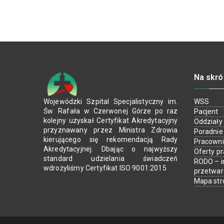
Na skró
Wojewódzki Szpital Specjalistyczny im.
WSS
Św. Rafała w Czerwonej Górze po raz
Pacjent
kolejny uzyskał Certyfikat Akredytacyjny
Oddziały
przyznawany przez Ministra Zdrowia
Poradnie
kierującego się rekomendacją Rady
Pracown
Akredytacyjnej. Dbając o najwyższy
Oferty p
standard udzielania świadczeń
RODO – i
wdrożyliśmy Certyfikat ISO 9001:2015
przetwa
Mapa str