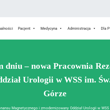
ualności
Pacjent
Medycyna
Administracja
Dla 
 Św. Rafała w Czerwonej Górze
ny im. Św. Rafała w Czerwonej Górze
m dniu – nowa Pracownia Re
dział Urologii w WSS im. Św
Górze
nansu Magnetycznego i zmodernizowany Oddział Urologii w WSS 