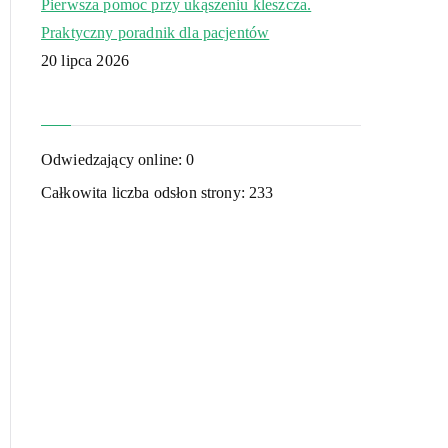
Pierwsza pomoc przy ukąszeniu kleszcza.
Praktyczny poradnik dla pacjentów
20 lipca 2026
Odwiedzający online:
0
Całkowita liczba odsłon strony:
233