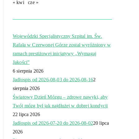
« kwi
cze »
Wojewódzki Specjalistyczny Szpital im. Św.
Rafała w Czerwonej Górze został wyróżniony w
ramach prestiżowej inicjatywy „Wymagaj
Jakości”
6 sierpnia 2026
Jadłospis od 2026-08-03 do 2026-08-16
2
sierpnia 2026
Światowy Dzień Mózgu – zdrowe nawyki, aby
Twój mózg był jak najdłużej w dobrej kondycji
22 lipca 2026
Jadłospis od 2026-07-20 do 2026-08-02
20 lipca
2026