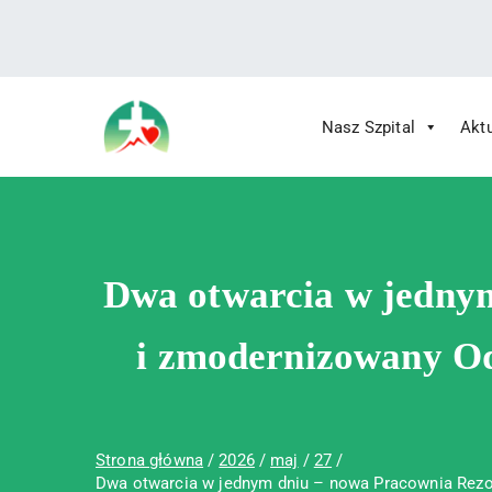
treści
Nasz Szpital
Akt
Wojewódzki Szpital Specjalistyczny im.
Wojewódzki Szpital Specjalistycz
Dwa otwarcia w jedny
i zmodernizowany Od
Strona główna
2026
maj
27
Dwa otwarcia w jednym dniu – nowa Pracownia Rezo