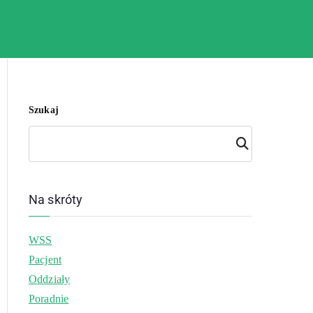
Szukaj
Szuk
aj
Na skróty
WSS
Pacjent
Oddziały
Poradnie