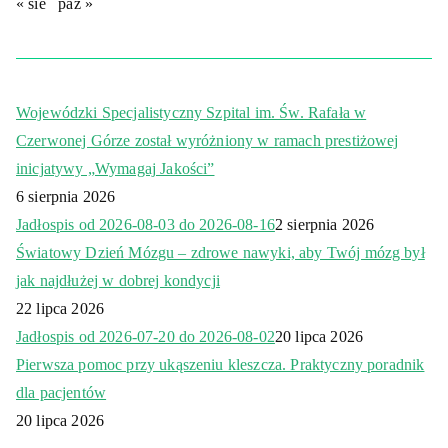
« sie
paź »
Wojewódzki Specjalistyczny Szpital im. Św. Rafała w
Czerwonej Górze został wyróżniony w ramach prestiżowej
inicjatywy „Wymagaj Jakości”
6 sierpnia 2026
Jadłospis od 2026-08-03 do 2026-08-16
2 sierpnia 2026
Światowy Dzień Mózgu – zdrowe nawyki, aby Twój mózg był
jak najdłużej w dobrej kondycji
22 lipca 2026
Jadłospis od 2026-07-20 do 2026-08-02
20 lipca 2026
Pierwsza pomoc przy ukąszeniu kleszcza. Praktyczny poradnik
dla pacjentów
20 lipca 2026