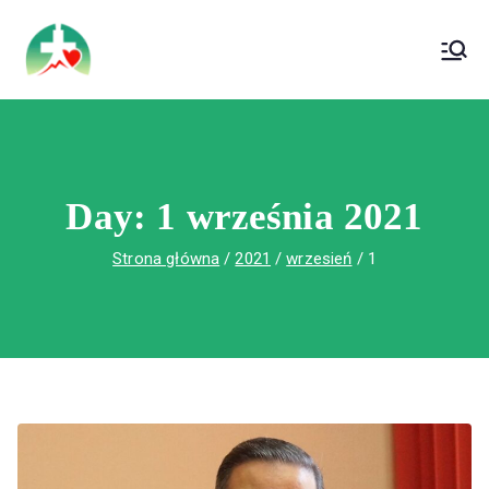
treści
Wojewódzki Szpital Specjalistyczny im. Św.
Wojewódzki Szpital Specjalistyczny im.
Rafała w Czerwonej Górze
Św. Rafała w Czerwonej Górze
Day:
1 września 2021
Strona główna
2021
wrzesień
1