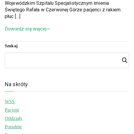
Wojewódzkim Szpitalu Specjalistycznym imienia
Świętego Rafała w Czerwonej Górze pacjenci z rakiem
płuc […]
Dowiedz się więcej
Szukaj
Szuka
j
Na skróty
WSS
Pacjent
Oddziały
Poradnie