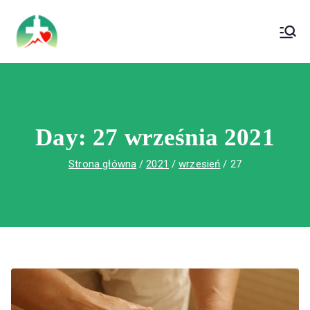
treści
Wojewódzki Szpital Specjalistyczny im. Św.
Wojewódzki Szpital Specjalistyczny im.
Rafała w Czerwonej Górze
Św. Rafała w Czerwonej Górze
Day:
27 września 2021
Strona główna
2021
wrzesień
27