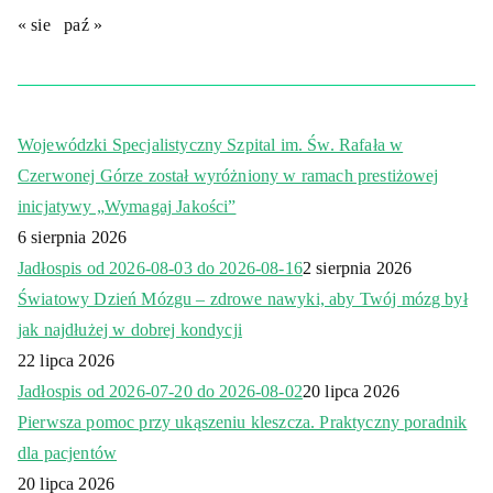
« sie
paź »
Wojewódzki Specjalistyczny Szpital im. Św. Rafała w
Czerwonej Górze został wyróżniony w ramach prestiżowej
inicjatywy „Wymagaj Jakości”
6 sierpnia 2026
Jadłospis od 2026-08-03 do 2026-08-16
2 sierpnia 2026
Światowy Dzień Mózgu – zdrowe nawyki, aby Twój mózg był
jak najdłużej w dobrej kondycji
22 lipca 2026
Jadłospis od 2026-07-20 do 2026-08-02
20 lipca 2026
Pierwsza pomoc przy ukąszeniu kleszcza. Praktyczny poradnik
dla pacjentów
20 lipca 2026