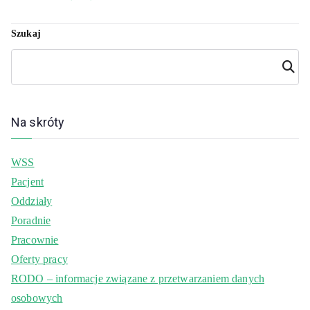
Szukaj
Szuka
j
Na skróty
WSS
Pacjent
Oddziały
Poradnie
Pracownie
Oferty pracy
RODO – informacje związane z przetwarzaniem danych
osobowych