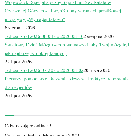
Wojewódzki Specjalistyczny Szpital im. Św. Rafała w
Czerwonej Górze został wyróżniony w ramach prestiżowej
inicjatywy „Wymagaj Jakości”
6 sierpnia 2026
Jadłospis od 2026-08-03 do 2026-08-16
2 sierpnia 2026
Światowy Dzień Mózgu – zdrowe nawyki, aby Twój mózg był
jak najdłużej w dobrej kondycji
22 lipca 2026
Jadłospis od 2026-07-20 do 2026-08-02
20 lipca 2026
Pierwsza pomoc przy ukąszeniu kleszcza. Praktyczny poradnik
dla pacjentów
20 lipca 2026
Odwiedzający online:
3
Całkowita liczba odsłon strony:
3 672