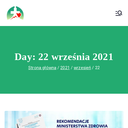
treści
Wojewódzki Szpital Specjalistyczny im. Św.
Wojewódzki Szpital Specjalistyczny im.
Rafała w Czerwonej Górze
Św. Rafała w Czerwonej Górze
Day:
22 września 2021
Strona główna
2021
wrzesień
22