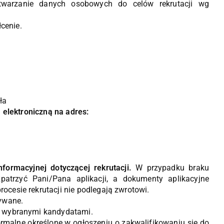
twarzanie danych osobowych do celów rekrutacji wg
cenie.
ła
 elektroniczną na adres:
nformacyjnej dotyczącej rekrutacji.
W przypadku braku
patrzyć Pani/Pana aplikacji, a dokumenty aplikacyjne
ocesie rekrutacji nie podlegają zwrotowi.
rywane.
z wybranymi kandydatami.
rmalne określone w ogłoszeniu o zakwalifikowaniu się do