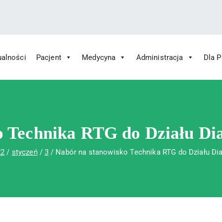
ualności
Pacjent
Medycyna
Administracja
Dla 
 Św. Rafała w Czerwonej Górze
ny im. Św. Rafała w Czerwonej Górze
o Technika RTG do Działu Di
22
styczeń
3
Nabór na stanowisko Technika RTG do Działu Di