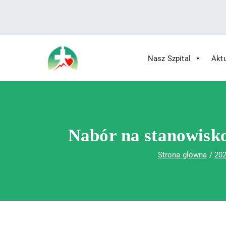
treści
Nasz Szpital
Akt
Wojewódzki Szpital Specjalistyczny im.
Wojewódzki Szpital Specjalistycz
Nabór na stanowisk
Strona główna
20