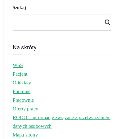
Szukaj
Szuk
aj
Na skróty
WSS
Pacjent
Oddziały
Poradnie
Pracownie
Oferty pracy
RODO – informacje związane z przetwarzaniem
danych osobowych
Mapa strony