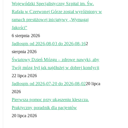
Wojewódzki Specjalistyczny Szpital im. Św.
Rafała w Czerwonej Górze został wyróżniony w
ramach prestiżowej inicjatywy „Wymagaj
Jakości”
6 sierpnia 2026
Jadłospis od 2026-08-03 do 2026-08-16
2
sierpnia 2026
Światowy Dzień Mózgu – zdrowe nawyki, aby
Twój mózg był jak najdłużej w dobrej kondycji
22 lipca 2026
Jadłospis od 2026-07-20 do 2026-08-02
20 lipca
2026
Pierwsza pomoc przy ukąszeniu kleszcza.
Praktyczny poradnik dla pacjentów
20 lipca 2026