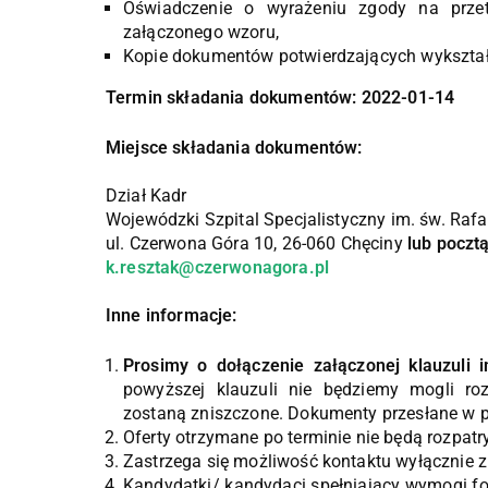
Oświadczenie o wyrażeniu zgody na prze
załączonego wzoru,
Kopie dokumentów potwierdzających wykształ
Termin składania dokumentów: 2022-01-14
Miejsce składania dokumentów:
Dział Kadr
Wojewódzki Szpital Specjalistyczny im. św. Rafa
ul. Czerwona Góra 10, 26-060 Chęciny
lub pocztą
k.resztak@czerwonagora.pl
Inne informacje:
Prosimy o dołączenie załączonej klauzuli i
powyższej klauzuli nie będziemy mogli roz
zostaną zniszczone. Dokumenty przesłane w pr
Oferty otrzymane po terminie nie będą rozpat
Zastrzega się możliwość kontaktu wyłącznie 
Kandydatki/ kandydaci spełniający wymogi fo