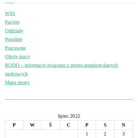
WSS
Pacjent
Oddziały
Poradnie
Pracownie
Oferty pracy
RODO – informacje związane z przetwarzaniem danych
osobowych
Mapa strony
lipiec 2022
P
W
Ś
C
P
S
N
1
2
3