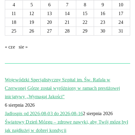
4
5
6
7
8
9
10
11
12
13
14
15
16
17
18
19
20
21
22
23
24
25
26
27
28
29
30
31
« cze
sie »
Wojewódzki Specjalistyczny Szpital im. Św. Rafała w
Czerwonej Górze został wyróżniony w ramach prestiżowej
inicjatywy „Wymagaj Jakości”
6 sierpnia 2026
Jadłospis od 2026-08-03 do 2026-08-16
2 sierpnia 2026
Światowy Dzień Mózgu – zdrowe nawyki, aby Twój mózg był
jak najdłużej w dobrej kondycji