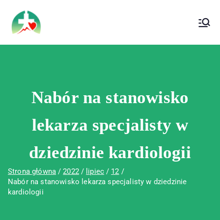
treści
Wojewódzki Szpital Specjalistyczny im. Św.
Wojewódzki Szpital Specjalistyczny im.
Rafała w Czerwonej Górze
Św. Rafała w Czerwonej Górze
Nabór na stanowisko
lekarza specjalisty w
dziedzinie kardiologii
Strona główna
2022
lipiec
12
Nabór na stanowisko lekarza specjalisty w dziedzinie
kardiologii