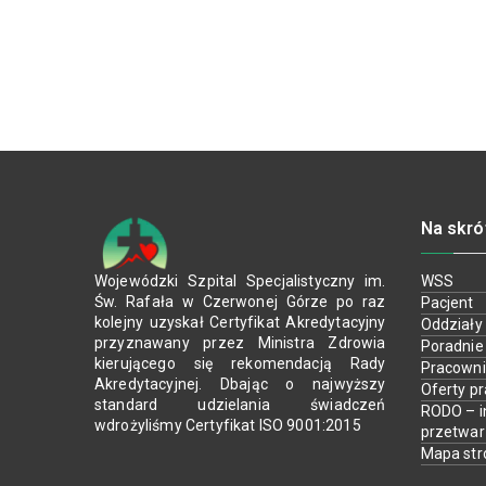
Na skró
Wojewódzki Szpital Specjalistyczny im.
WSS
Św. Rafała w Czerwonej Górze po raz
Pacjent
kolejny uzyskał Certyfikat Akredytacyjny
Oddziały
przyznawany przez Ministra Zdrowia
Poradnie
kierującego się rekomendacją Rady
Pracown
Akredytacyjnej. Dbając o najwyższy
Oferty p
standard udzielania świadczeń
RODO – i
wdrożyliśmy Certyfikat ISO 9001:2015
przetwa
Mapa str