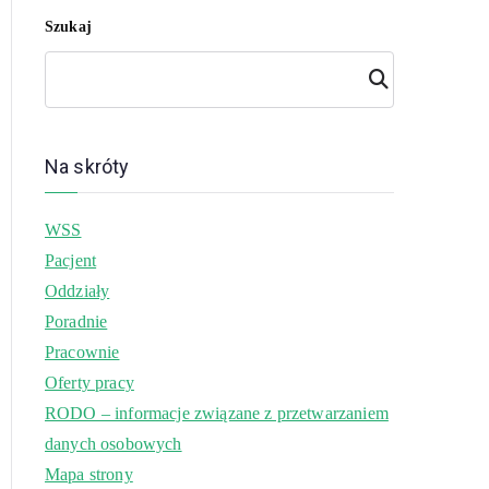
Szukaj
Szuk
aj
Na skróty
WSS
Pacjent
Oddziały
Poradnie
Pracownie
Oferty pracy
RODO – informacje związane z przetwarzaniem
danych osobowych
Mapa strony