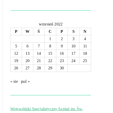
wrzesień 2022
P
W
Ś
C
P
S
N
1
2
3
4
5
6
7
8
9
10
11
12
13
14
15
16
17
18
19
20
21
22
23
24
25
26
27
28
29
30
« sie
paź »
Wojewódzki Specjalistyczny Szpital im. Św.