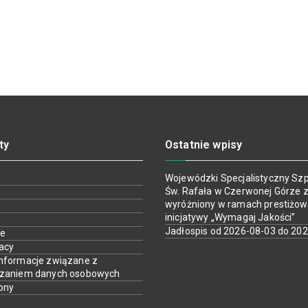
ty
Ostatnie wpisy
Wojewódzki Specjalistyczny Szpi
Św. Rafała w Czerwonej Górze z
wyróżniony w ramach prestiżow
inicjatywy „Wymagaj Jakości”
Jadłospis od 2026-08-03 do 20
ie
racy
nformacje związane z
rzaniem danych osobowych
ony