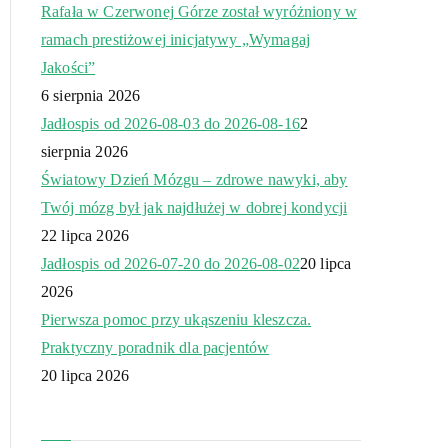
Rafała w Czerwonej Górze został wyróżniony w
ramach prestiżowej inicjatywy „Wymagaj
Jakości”
6 sierpnia 2026
Jadłospis od 2026-08-03 do 2026-08-16
2
sierpnia 2026
Światowy Dzień Mózgu – zdrowe nawyki, aby
Twój mózg był jak najdłużej w dobrej kondycji
22 lipca 2026
Jadłospis od 2026-07-20 do 2026-08-02
20 lipca
2026
Pierwsza pomoc przy ukąszeniu kleszcza.
Praktyczny poradnik dla pacjentów
20 lipca 2026