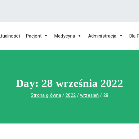
tualności
Pacjent
Medycyna
Administracja
Dla 
 Św. Rafała w Czerwonej Górze
ny im. Św. Rafała w Czerwonej Górze
Day:
28 września 2022
Strona główna
2022
wrzesień
28