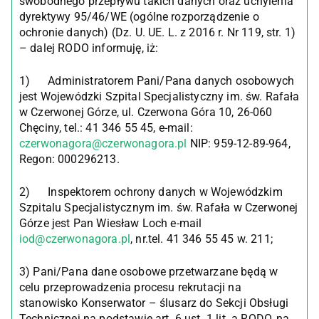
swobodnego przepływu takich danych oraz uchylenia
dyrektywy 95/46/WE (ogólne rozporządzenie o
ochronie danych) (Dz. U. UE. L. z 2016 r. Nr 119, str. 1)
– dalej RODO informuję, iż:
1) Administratorem Pani/Pana danych osobowych
jest Wojewódzki Szpital Specjalistyczny im. św. Rafała
w Czerwonej Górze, ul. Czerwona Góra 10, 26-060
Chęciny, tel.: 41 346 55 45, e-mail:
czerwonagora@czerwonagora.pl
NIP: 959-12-89-964,
Regon: 000296213.
2) Inspektorem ochrony danych w Wojewódzkim
Szpitalu Specjalistycznym im. św. Rafała w Czerwonej
Górze jest Pan Wiesław Loch e-mail
iod@czerwonagora.pl
, nr.tel. 41 346 55 45 w. 211;
3) Pani/Pana dane osobowe przetwarzane będą w
celu przeprowadzenia procesu rekrutacji na
stanowisko Konserwator – ślusarz do Sekcji Obsługi
Technicznej na podstawie art. 6 ust. 1 lit. a RODO, na