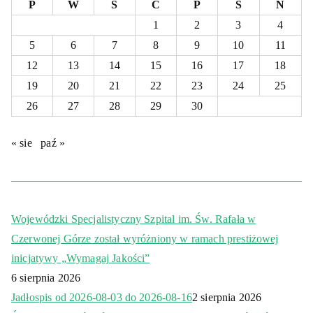
P
W
Ś
C
P
S
N
1
2
3
4
5
6
7
8
9
10
11
12
13
14
15
16
17
18
19
20
21
22
23
24
25
26
27
28
29
30
« sie
paź »
Wojewódzki Specjalistyczny Szpital im. Św. Rafała w
Czerwonej Górze został wyróżniony w ramach prestiżowej
inicjatywy „Wymagaj Jakości”
6 sierpnia 2026
Jadłospis od 2026-08-03 do 2026-08-16
2 sierpnia 2026