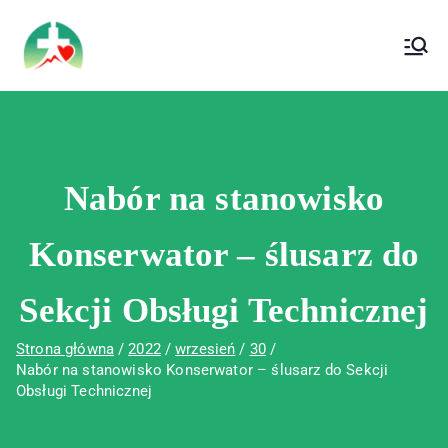
treści
Wojewódzki Szpital Specjalistyczny im. Św.
Wojewódzki Szpital Specjalistyczny im.
Rafała w Czerwonej Górze
Św. Rafała w Czerwonej Górze
Nabór na stanowisko
Konserwator – ślusarz do
Sekcji Obsługi Technicznej
Strona główna
2022
wrzesień
30
Nabór na stanowisko Konserwator – ślusarz do Sekcji
Obsługi Technicznej