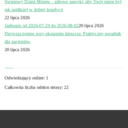
Światowy Dzień Mózgu – zdrowe nawyki, aby Twój mózg był
jak najdłużej w dobrej kondycji
22 lipca 2026
Jadłospis od 2026-07-20 do 2026-08-02
20 lipca 2026
Pierwsza pomoc przy ukąszeniu kleszcza. Praktyczny poradnik
dla pacjentów
20 lipca 2026
Odwiedzający online:
1
Całkowita liczba odsłon strony:
22