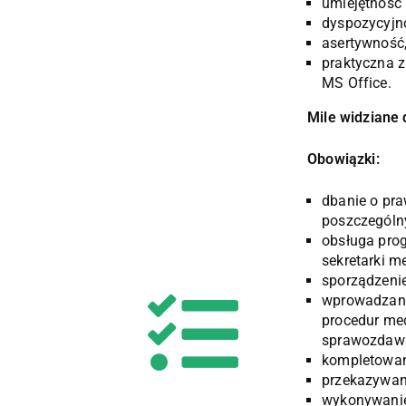
umiejętność 
dyspozycyjn
asertywność
praktyczna 
MS Office.
Mile widziane
Obowiązki:
dbanie o pr
poszczególny
obsługa pro
sekretarki m
sporządzenie
wprowadzan
procedur me
sprawozdaw
kompletowani
przekazywani
wykonywanie