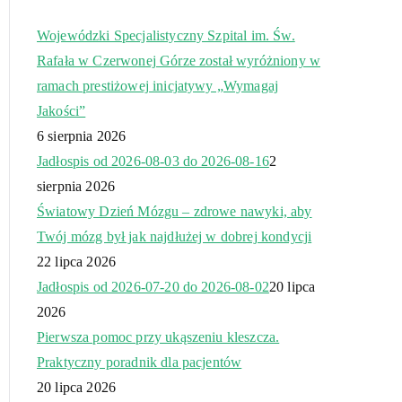
Wojewódzki Specjalistyczny Szpital im. Św.
Rafała w Czerwonej Górze został wyróżniony w
ramach prestiżowej inicjatywy „Wymagaj
Jakości”
6 sierpnia 2026
Jadłospis od 2026-08-03 do 2026-08-16
2
sierpnia 2026
Światowy Dzień Mózgu – zdrowe nawyki, aby
Twój mózg był jak najdłużej w dobrej kondycji
22 lipca 2026
Jadłospis od 2026-07-20 do 2026-08-02
20 lipca
2026
Pierwsza pomoc przy ukąszeniu kleszcza.
Praktyczny poradnik dla pacjentów
20 lipca 2026