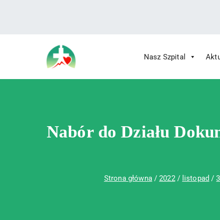
treści
Nasz Szpital
Akt
Wojewódzki Szpital Specjalistyczny im.
Wojewódzki Szpital Specjalistycz
Nabór do Działu Dokum
Strona główna
2022
listopad