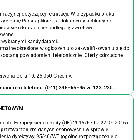
rmacyjnej dotyczącej rekrutacji. W przypadku braku
rzyć Pani/Pana aplikacji, a dokumenty aplikacyjne
ocesie rekrutacji nie podlegają zwrotowi.
rywane.
 z wybranymi kandydatami.
rmalne określone w ogłoszeniu o zakwalifikowaniu się do
zostaną powiadomieni telefonicznie. Oferty odrzucone
erwona Góra 10, 26-060 Chęciny.
d numerem telefonu: (041) 346–55–45 w. 123, 230.
RNETOWYM
lamentu Europejskiego i Rady (UE) 2016/679 z 27.04.2016 r.
z przetwarzaniem danych osobowych i w sprawie
lenia dyrektywy 95/46/WE (ogólne rozporządzenie o