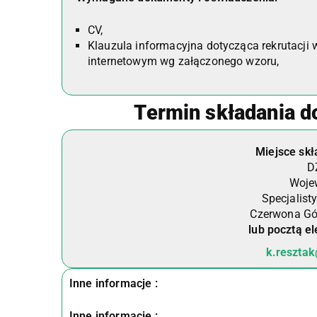
CV,
Klauzula informacyjna dotycząca rekrutacji 
internetowym wg załączonego wzoru,
Termin składania 
Miejsce sk
D
Wojew
Specjalist
Czerwona Gór
lub pocztą el
k.reszta
Inne informacje :
Inne informacje :