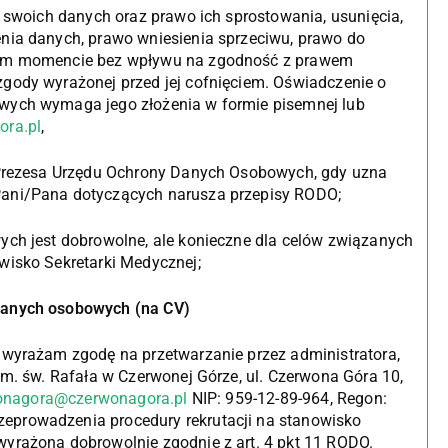
woich danych oraz prawo ich sprostowania, usunięcia,
nia danych, prawo wniesienia sprzeciwu, prawo do
lnym momencie bez wpływu na zgodność z prawem
gody wyrażonej przed jej cofnięciem. Oświadczenie o
wych wymaga jego złożenia w formie pisemnej lub
ora.pl
,
rezesa Urzędu Ochrony Danych Osobowych, gdy uzna
Pani/Pana dotyczących narusza przepisy RODO;
 jest dobrowolne, ale konieczne dla celów związanych
wisko Sekretarki Medycznej;
danych osobowych (na CV)
 wyrażam zgodę na przetwarzanie przez administratora,
im. św. Rafała w Czerwonej Górze, ul. Czerwona Góra 10,
onagora@czerwonagora.pl
NIP: 959-12-89-964, Regon:
eprowadzenia procedury rekrutacji na stanowisko
wyrażona dobrowolnie zgodnie z art. 4 pkt 11 RODO.