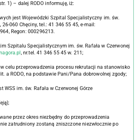
str. 1) – dalej RODO informuję, iż:
h jest Wojewódzki Szpital Specjalistyczny im. św.
26-060 Chęciny, tel.: 41 346 55 45, e-mail:
-964, Regon: 000296213.
 Szpitalu Specjalistycznym im. św. Rafała w Czerwonej
nagora.pl
, nr.tel. 41 346 55 45 w. 211;
 celu przeprowadzenia procesu rekrutacji na stanowisko
 lit. a RODO, na podstawie Pani/Pana dobrowolnej zgody;
 WSS im. św. Rafała w Czerwonej Górze
eją)
;
ne przez okres niezbędny do przeprowadzenia
anie zatrudniony zostaną zniszczone niezwłocznie po