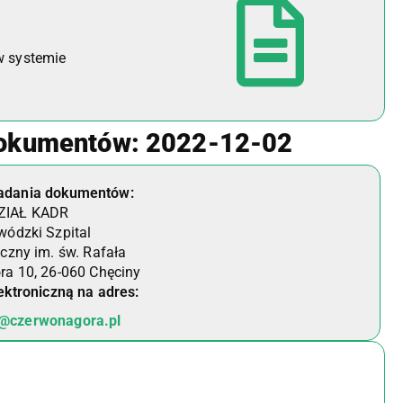
w systemie
dokumentów: 2022-12-02
ładania dokumentów:
ZIAŁ KADR
ódzki Szpital
yczny im. św. Rafała
a 10, 26-060 Chęciny
ektroniczną na adres:
k@czerwonagora.pl