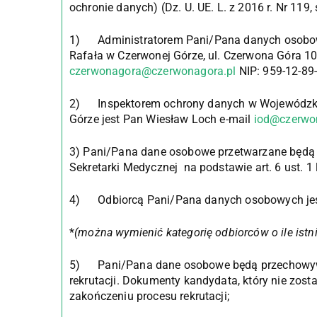
ochronie danych) (Dz. U. UE. L. z 2016 r. Nr 119, 
1) Administratorem Pani/Pana danych osobowyc
Rafała w Czerwonej Górze, ul. Czerwona Góra 10, 
czerwonagora@czerwonagora.pl
NIP: 959-12-89
2) Inspektorem ochrony danych w Wojewódzkim
Górze jest Pan Wiesław Loch e-mail
iod@czerwo
3) Pani/Pana dane osobowe przetwarzane będą w
Sekretarki Medycznej na podstawie art. 6 ust. 1
4) Odbiorcą Pani/Pana danych osobowych jest
*
(można wymienić kategorię odbiorców o ile istni
5) Pani/Pana dane osobowe będą przechowywa
rekrutacji. Dokumenty kandydata, który nie zost
zakończeniu procesu rekrutacji;