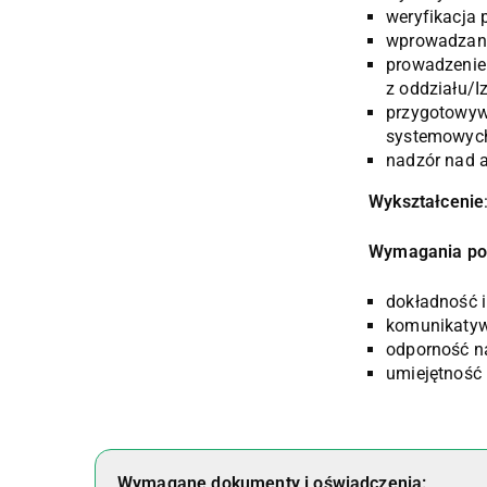
weryfikacja
wprowadzani
prowadzenie
z oddziału/I
przygotowyw
systemowych
nadzór nad a
Wykształcenie
Wymagania po
dokładność 
komunikatyw
odporność na
umiejętność 
Wymagane dokumenty i oświadczenia: