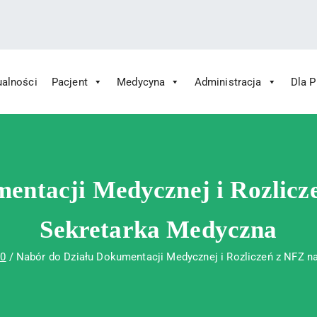
ualności
Pacjent
Medycyna
Administracja
Dla 
 Św. Rafała w Czerwonej Górze
ny im. Św. Rafała w Czerwonej Górze
entacji Medycznej i Rozlicz
Sekretarka Medyczna
30
Nabór do Działu Dokumentacji Medycznej i Rozliczeń z NFZ 