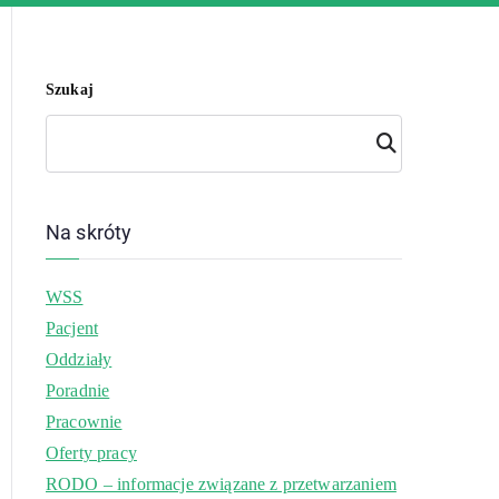
Szukaj
Szuk
aj
Na skróty
WSS
Pacjent
Oddziały
Poradnie
Pracownie
Oferty pracy
RODO – informacje związane z przetwarzaniem