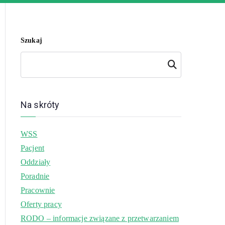
Szukaj
Szukaj
Na skróty
WSS
Pacjent
Oddziały
Poradnie
Pracownie
Oferty pracy
RODO – informacje związane z przetwarzaniem