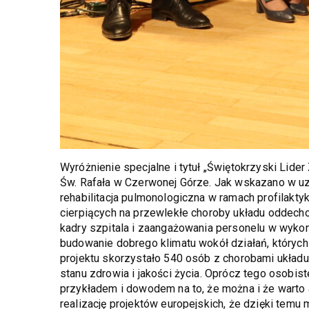
Wyróżnienie specjalne i tytuł „Świętokrzyski Lide
Św. Rafała w Czerwonej Górze. Jak wskazano w uz
rehabilitacja pulmonologiczna w ramach profilakt
cierpiących na przewlekłe choroby układu oddech
kadry szpitala i zaangażowania personelu w wyk
budowanie dobrego klimatu wokół działań, których 
projektu skorzystało 540 osób z chorobami układ
stanu zdrowia i jakości życia. Oprócz tego osobis
przykładem i dowodem na to, że można i że wart
realizację projektów europejskich, że dzięki tem