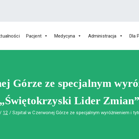
tualności
Pacjent
Medycyna
Administracja
Dla 
 Św. Rafała w Czerwonej Górze
ny im. Św. Rafała w Czerwonej Górze
ej Górze ze specjalnym wyró
„Świętokrzyski Lider Zmian
12
Szpital w Czerwonej Górze ze specjalnym wyróżnieniem i tyt