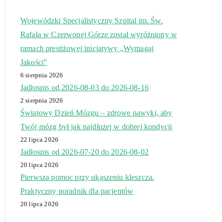
Wojewódzki Specjalistyczny Szpital im. Św.
Rafała w Czerwonej Górze został wyróżniony w
ramach prestiżowej inicjatywy „Wymagaj
Jakości”
6 sierpnia 2026
Jadłospis od 2026-08-03 do 2026-08-16
2 sierpnia 2026
Światowy Dzień Mózgu – zdrowe nawyki, aby
Twój mózg był jak najdłużej w dobrej kondycji
22 lipca 2026
Jadłospis od 2026-07-20 do 2026-08-02
20 lipca 2026
Pierwsza pomoc przy ukąszeniu kleszcza.
Praktyczny poradnik dla pacjentów
20 lipca 2026