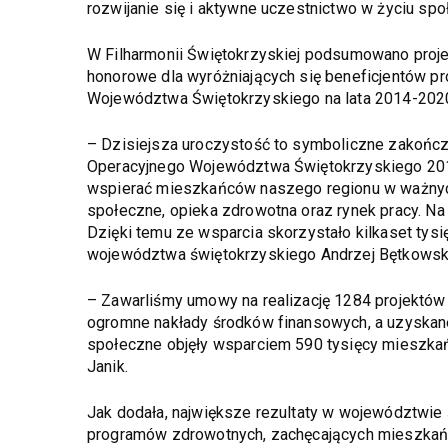
rozwijanie się i aktywne uczestnictwo w życiu sp
W Filharmonii Świętokrzyskiej podsumowano proj
honorowe dla wyróżniających się beneficjentów 
Województwa Świętokrzyskiego na lata 2014-202
– Dzisiejsza uroczystość to symboliczne zakońc
Operacyjnego Województwa Świętokrzyskiego 201
wspierać mieszkańców naszego regionu w ważnych o
społeczne, opieka zdrowotna oraz rynek pracy. Na 
Dzięki temu ze wsparcia skorzystało kilkaset ty
województwa świętokrzyskiego Andrzej Bętkowsk
– Zawarliśmy umowy na realizację 1284 projektów
ogromne nakłady środków finansowych, a uzyskane 
społeczne objęły wsparciem 590 tysięcy mieszka
Janik.
Jak dodała, największe rezultaty w województwie 
programów zdrowotnych, zachęcających mieszkańc