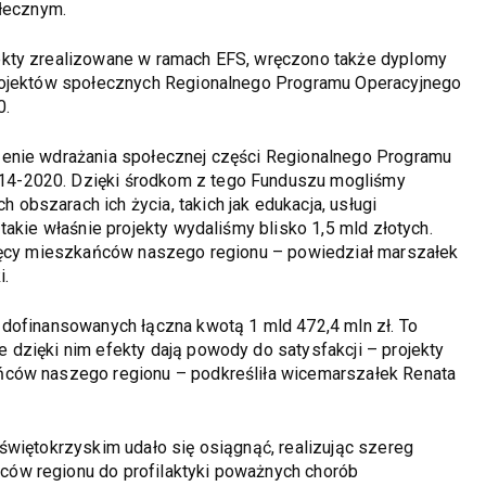
ołecznym.
ekty zrealizowane w ramach EFS, wręczono także dyplomy
projektów społecznych Regionalnego Programu Operacyjnego
0.
zenie wdrażania społecznej części Regionalnego Programu
4-2020. Dzięki środkom z tego Funduszu mogliśmy
bszarach ich życia, takich jak edukacja, usługi
takie właśnie projekty wydaliśmy blisko 1,5 mld złotych.
sięcy mieszkańców naszego regionu – powiedział marszałek
i.
 dofinansowanych łączna kwotą 1 mld 472,4 mln zł. To
dzięki nim efekty dają powody do satysfakcji – projekty
ńców naszego regionu – podkreśliła wicemarszałek Renata
świętokrzyskim udało się osiągnąć, realizując szereg
ów regionu do profilaktyki poważnych chorób