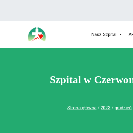
treści
Nasz Szpital
Ak
Wojewódzki Szpital Specjalistyczny im.
Wojewódzki Szpital Specjalistycz
Szpital w Czerwon
Strona główna
2023
grudzień