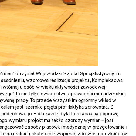
r Zmian” otrzymał Wojewódzki Szpital Specjalistyczny im.
asadnieniu, wzorcowa realizacja projektu „Kompleksowa
yki wtórnej u osób w wieku aktywności zawodowej
owego” to nie tylko świadectwo sprawności menadżerskiej
onywaną pracę. To przede wszystkim ogromny wkład w
celem jest szeroko pojęta profilaktyka zdrowotna. Z
u oddechowego – dla każdej była to szansa na poprawę
tego wymiaru projekt ma także szerszy wymiar – jest
o angażować zasoby placówki medycznej w przygotowanie i
u można realnie i skutecznie wspierać zdrowie mieszkańców