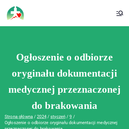
treści
Wojewódzki Szpital Specjalistyczny im. Św.
Wojewódzki Szpital Specjalistyczny im.
Rafała w Czerwonej Górze
Św. Rafała w Czerwonej Górze
Ogłoszenie o odbiorze
oryginału dokumentacji
medycznej przeznaczonej
do brakowania
Strona główna
2024
styczeń
9
Ogłoszenie o odbiorze oryginału dokumentacji medycznej
przeznaczonej do brakowania