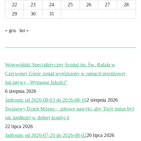
22
23
24
25
26
27
28
29
30
31
« gru
lut »
Wojewódzki Specjalistyczny Szpital im. Św. Rafała w
Czerwonej Górze został wyróżniony w ramach prestiżowej
inicjatywy „Wymagaj Jakości”
6 sierpnia 2026
Jadłospis od 2026-08-03 do 2026-08-16
2 sierpnia 2026
Światowy Dzień Mózgu – zdrowe nawyki, aby Twój mózg był
jak najdłużej w dobrej kondycji
22 lipca 2026
Jadłospis od 2026-07-20 do 2026-08-02
20 lipca 2026