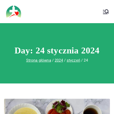
treści
Wojewódzki Szpital Specjalistyczny im. Św.
Wojewódzki Szpital Specjalistyczny im.
Rafała w Czerwonej Górze
Św. Rafała w Czerwonej Górze
Day:
24 stycznia 2024
Strona główna
2024
styczeń
24