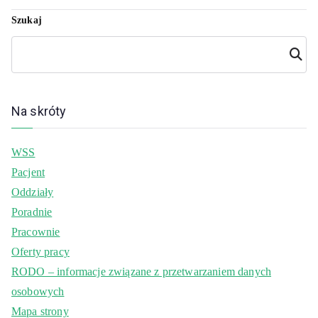
Szukaj
Szuka
j
Na skróty
WSS
Pacjent
Oddziały
Poradnie
Pracownie
Oferty pracy
RODO – informacje związane z przetwarzaniem danych
osobowych
Mapa strony