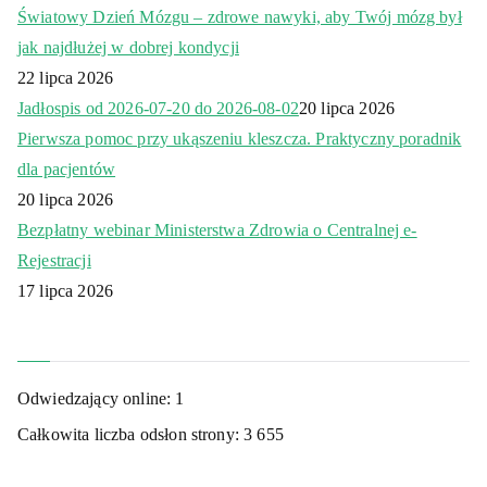
Światowy Dzień Mózgu – zdrowe nawyki, aby Twój mózg był
jak najdłużej w dobrej kondycji
22 lipca 2026
Jadłospis od 2026-07-20 do 2026-08-02
20 lipca 2026
Pierwsza pomoc przy ukąszeniu kleszcza. Praktyczny poradnik
dla pacjentów
20 lipca 2026
Bezpłatny webinar Ministerstwa Zdrowia o Centralnej e-
Rejestracji
17 lipca 2026
Odwiedzający online:
1
Całkowita liczba odsłon strony:
3 655