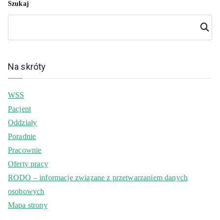
Szukaj
Szuka
j
Na skróty
WSS
Pacjent
Oddziały
Poradnie
Pracownie
Oferty pracy
RODO – informacje związane z przetwarzaniem danych
osobowych
Mapa strony