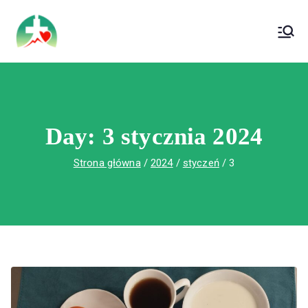
treści
Wojewódzki Szpital Specjalistyczny im. Św.
Wojewódzki Szpital Specjalistyczny im.
Rafała w Czerwonej Górze
Św. Rafała w Czerwonej Górze
Day:
3 stycznia 2024
Strona główna
2024
styczeń
3