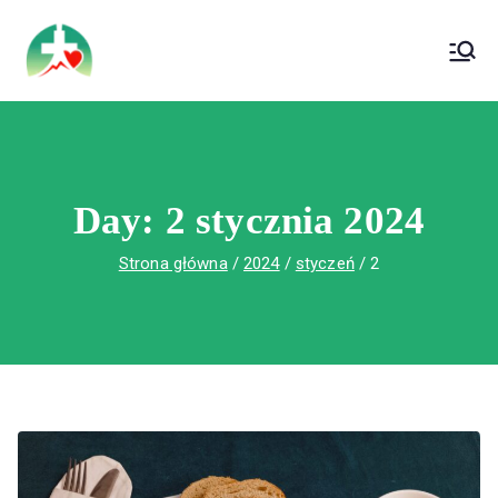
treści
Wojewódzki Szpital Specjalistyczny im. Św.
Wojewódzki Szpital Specjalistyczny im.
Rafała w Czerwonej Górze
Św. Rafała w Czerwonej Górze
Day:
2 stycznia 2024
Strona główna
2024
styczeń
2