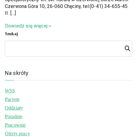
Czerwona Góra 10, 26-060 Chęciny, tel:(0-41) 34-655-45
II. […]
Dowiedz się więcej
Szukaj
Szuka
j
Na skróty
WSS
Pacjent
Oddziały
Poradnie
Pracownie
Oferty pracy