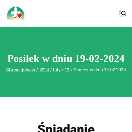
treści
Wojewódzki Szpital Specjalistyczny im. Św.
Wojewódzki Szpital Specjalistyczny im.
Rafała w Czerwonej Górze
Św. Rafała w Czerwonej Górze
Posiłek w dniu 19-02-2024
Strona główna
2024
luty
19
Posiłek w dniu 19-02-2024
Śniadanie