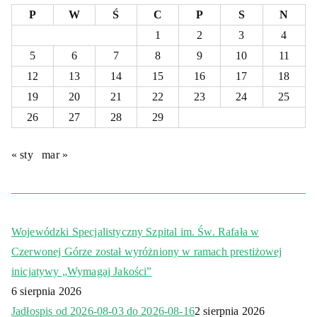
P
W
Ś
C
P
S
N
1
2
3
4
5
6
7
8
9
10
11
12
13
14
15
16
17
18
19
20
21
22
23
24
25
26
27
28
29
« sty
mar »
Wojewódzki Specjalistyczny Szpital im. Św. Rafała w
Czerwonej Górze został wyróżniony w ramach prestiżowej
inicjatywy „Wymagaj Jakości”
6 sierpnia 2026
Jadłospis od 2026-08-03 do 2026-08-16
2 sierpnia 2026