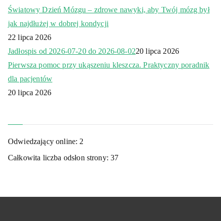
Światowy Dzień Mózgu – zdrowe nawyki, aby Twój mózg był
jak najdłużej w dobrej kondycji
22 lipca 2026
Jadłospis od 2026-07-20 do 2026-08-02
20 lipca 2026
Pierwsza pomoc przy ukąszeniu kleszcza. Praktyczny poradnik
dla pacjentów
20 lipca 2026
Odwiedzający online:
2
Całkowita liczba odsłon strony:
37