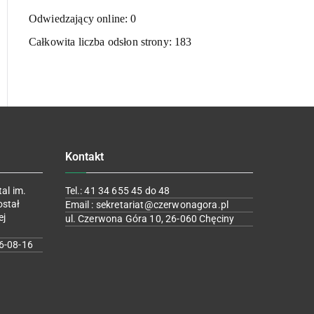
Odwiedzający online:
0
Całkowita liczba odsłon strony:
183
Kontakt
al im.
Tel.: 41 34 655 45 do 48
ostał
Email : sekretariat@czerwonagora.pl
ej
ul. Czerwona Góra 10, 26-060 Chęciny
6-08-16