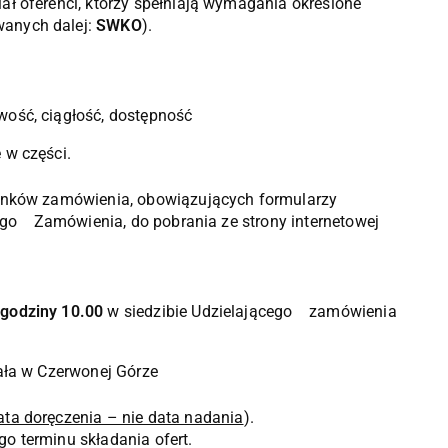
ł oferenci, którzy spełniają wymagania określone
wanych dalej:
SWKO
).
wość, ciągłość, dostępność
 w części.
runków zamówienia, obowiązujących formularzy
cego Zamówienia, do pobrania ze strony internetowej
 godziny 10.00
w siedzibie Udzielającego zamówienia
ała w Czerwonej Górze
data doręczenia – nie data nadania
).
go terminu składania ofert.