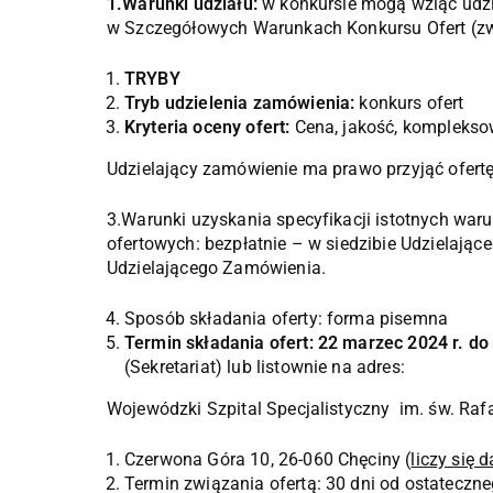
1.Warunki udziału:
w konkursie mogą wziąć udzia
w Szczegółowych Warunkach Konkursu Ofert (z
TRYBY
Tryb udzielenia zamówienia:
konkurs ofert
Kryteria oceny ofert:
Cena, jakość, komplekso
Udzielający zamówienie ma prawo przyjąć ofertę
3.Warunki uzyskania specyfikacji istotnych wa
ofertowych: bezpłatnie – w siedzibie Udzielają
Udzielającego Zamówienia.
Sposób składania oferty: forma pisemna
Termin składania ofert: 22 marzec 2024 r. do
(Sekretariat) lub listownie na adres:
Wojewódzki Szpital Specjalistyczny im. św. Raf
Czerwona Góra 10, 26-060 Chęciny (
liczy się 
Termin związania ofertą: 30 dni od ostateczne