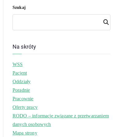
Szukaj
Szuk
aj
Na skróty
WSS
Pacjent
Oddziały
Poradnie
Pracownie
Oferty pracy
RODO – informacje związane z przetwarzaniem
danych osobowych
Mapa strony