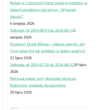
Rafała w Czerwonej Górze został wyróżniony w
ramach prestiżowej inicjatywy „Wymagaj
Jakości”
6 sierpnia 2026
Jadłospis od 2026-08-03 do 2026-08-16
2
sierpnia 2026
Światowy Dzień Mózgu – zdrowe nawyki, aby
Twój mózg był jak najdłużej w dobrej kondycji
22 lipca 2026
Jadłospis od 2026-07-20 do 2026-08-02
20 lipca
2026
Pierwsza pomoc przy ukąszeniu kleszcza.
Praktyczny poradnik dla pacjentów
20 lipca 2026