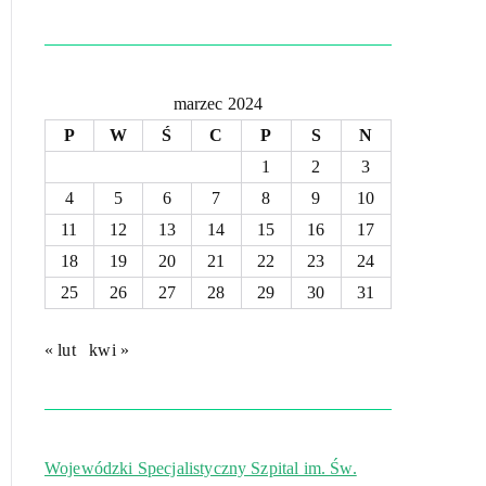
marzec 2024
P
W
Ś
C
P
S
N
1
2
3
4
5
6
7
8
9
10
11
12
13
14
15
16
17
18
19
20
21
22
23
24
25
26
27
28
29
30
31
« lut
kwi »
Wojewódzki Specjalistyczny Szpital im. Św.