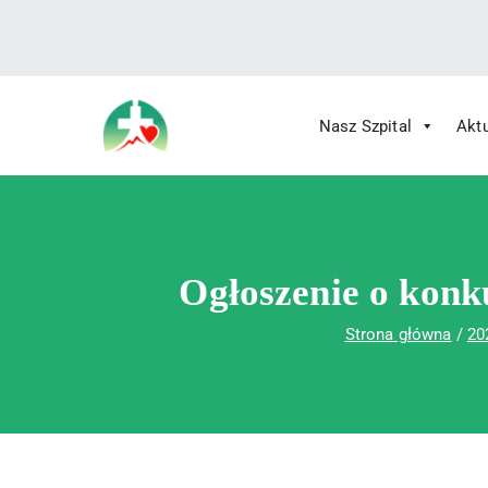
treści
Nasz Szpital
Akt
Wojewódzki Szpital Specjalistyczny im.
Wojewódzki Szpital Specjalistycz
Ogłoszenie o konk
Strona główna
20