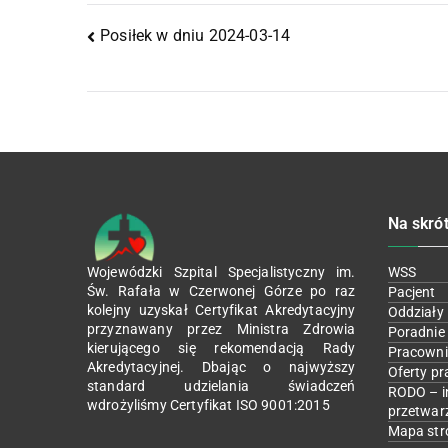
Posiłek w dniu 2024-03-14
Na skró
Wojewódzki Szpital Specjalistyczny im.
WSS
Św. Rafała w Czerwonej Górze po raz
Pacjent
kolejny uzyskał Certyfikat Akredytacyjny
Oddziały
przyznawany przez Ministra Zdrowia
Poradnie
kierującego się rekomendacją Rady
Pracowni
Akredytacyjnej. Dbając o najwyższy
Oferty pr
standard udzielania świadczeń
RODO – i
wdrożyliśmy Certyfikat ISO 9001:2015
przetwar
Mapa str