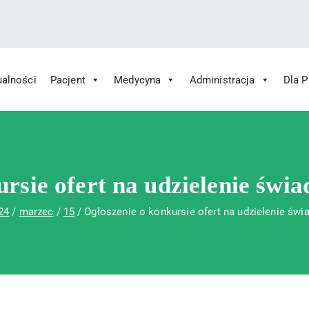
ualności
Pacjent
Medycyna
Administracja
Dla 
 Św. Rafała w Czerwonej Górze
ny im. Św. Rafała w Czerwonej Górze
ursie ofert na udzielenie świ
24
marzec
15
Ogłoszenie o konkursie ofert na udzielenie św