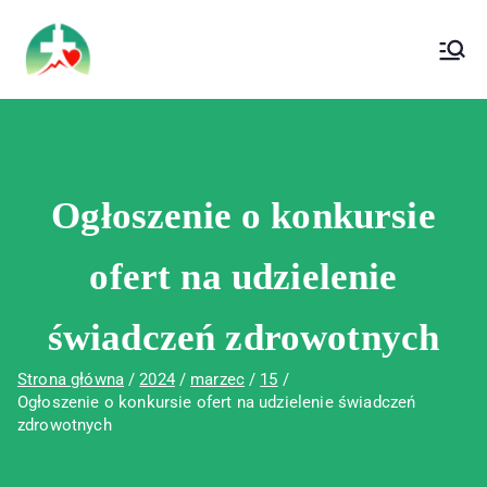
treści
Wojewódzki Szpital Specjalistyczny im. Św.
Wojewódzki Szpital Specjalistyczny im.
Rafała w Czerwonej Górze
Św. Rafała w Czerwonej Górze
Ogłoszenie o konkursie
ofert na udzielenie
świadczeń zdrowotnych
Strona główna
2024
marzec
15
Ogłoszenie o konkursie ofert na udzielenie świadczeń
zdrowotnych