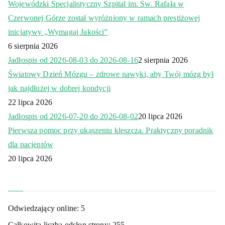
Wojewódzki Specjalistyczny Szpital im. Św. Rafała w
Czerwonej Górze został wyróżniony w ramach prestiżowej
inicjatywy „Wymagaj Jakości”
6 sierpnia 2026
Jadłospis od 2026-08-03 do 2026-08-16
2 sierpnia 2026
Światowy Dzień Mózgu – zdrowe nawyki, aby Twój mózg był
jak najdłużej w dobrej kondycji
22 lipca 2026
Jadłospis od 2026-07-20 do 2026-08-02
20 lipca 2026
Pierwsza pomoc przy ukąszeniu kleszcza. Praktyczny poradnik
dla pacjentów
20 lipca 2026
Odwiedzający online:
5
Całkowita liczba odsłon strony:
255