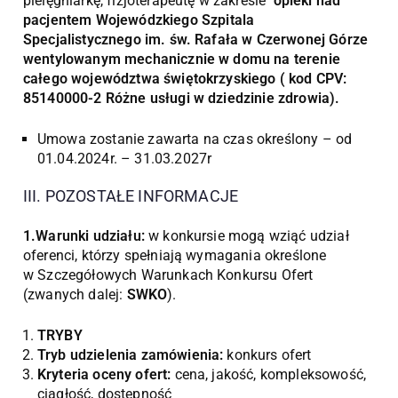
pielęgniarkę, fizjoterapeutę w zakresie
opieki nad
pacjentem
Wojewódzkiego Szpitala
Specjalistycznego im. św. Rafała w Czerwonej Górze
wentylowanym mechanicznie w domu na terenie
całego województwa świętokrzyskiego ( kod CPV:
85140000-2 Różne usługi w dziedzinie zdrowia).
Umowa zostanie zawarta na czas określony – od
01.04.2024r. – 31.03.2027r
III. POZOSTAŁE INFORMACJE
1.Warunki udziału:
w konkursie mogą wziąć udział
oferenci, którzy spełniają wymagania określone
w Szczegółowych Warunkach Konkursu Ofert
(zwanych dalej:
SWKO
).
TRYBY
Tryb udzielenia zamówienia:
konkurs ofert
Kryteria oceny ofert:
cena, jakość, kompleksowość,
ciągłość, dostępność