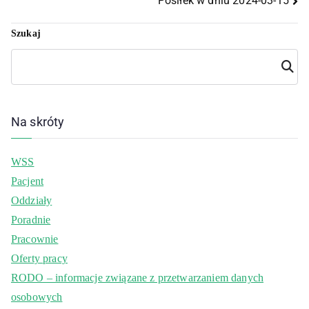
Posiłek w dniu 2024-03-15
Szukaj
Szuka
j
Na skróty
WSS
Pacjent
Oddziały
Poradnie
Pracownie
Oferty pracy
RODO – informacje związane z przetwarzaniem danych
osobowych