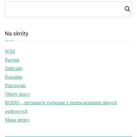
Szuka
j
Na skróty
WSS
Pacjent
Oddziały
Poradnie
Pracownie
Oferty pracy
RODO – informacje związane z przetwarzaniem danych
osobowych
Mapa strony