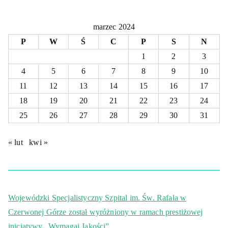
marzec 2024
P
W
Ś
C
P
S
N
1
2
3
4
5
6
7
8
9
10
11
12
13
14
15
16
17
18
19
20
21
22
23
24
25
26
27
28
29
30
31
« lut
kwi »
Wojewódzki Specjalistyczny Szpital im. Św. Rafała w
Czerwonej Górze został wyróżniony w ramach prestiżowej
inicjatywy „Wymagaj Jakości”