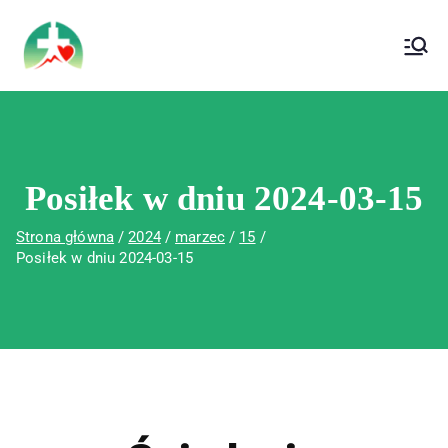
treści
Wojewódzki Szpital Specjalistyczny im. Św.
Wojewódzki Szpital Specjalistyczny im.
Rafała w Czerwonej Górze
Św. Rafała w Czerwonej Górze
Posiłek w dniu 2024-03-15
Strona główna
2024
marzec
15
Posiłek w dniu 2024-03-15