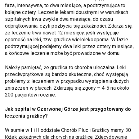
faza, intensywna, to dwa miesiące, a podtrzymująca to
kolejne cztery. Leczenie lekami doustnymi w warunkach
szpitalnych trwa zwykle dwa miesiące, do czasu
odprątkowania, czyli pozbycia się zakaźności. Zdarza się,
że leczenie trwa nawet 12 miesięcy, jeśli występuje
oporność na leki, tzw. gruźlica wielolekooporna. W fazie
podtrzymującej podajemy dwa leki przez cztery miesiące,
a końcowe leczenie może być prowadzone w domu.
Należy pamiętać, że gruźlica to choroba uleczalna. Leki
przeciwprątkowe są bardzo skuteczne, choć występują
problemy z leczeniem w przypadku wystąpienia dużych
zniszczeń w płucach. Zdarzają się zgony – 4-5 na około
200 pacjentów rocznie.
Jak szpital w Czerwonej Górze jest przygotowany do
leczenia gruźlicy?
W sumie w I i II oddziale Chorób Płuc i Gruźlicy mamy 30
łóżek zakaźnych dla chorych na gruźlicę. Zdecydowanie