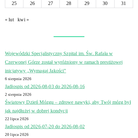
25
26
27
28
29
30
31
« lut
kwi »
Wojewódzki Specjalistyczny Szpital im. Św. Rafała w
Czerwonej Górze został wyróżniony w ramach prestiżowej
inicjatywy „Wymagaj Jakości”
6 sierpnia 2026
Jadłospis od 2026-08-03 do 2026-08-16
2 sierpnia 2026
Światowy Dzień Mózgu – zdrowe nawyki, aby Twój mózg był
jak najdłużej w dobrej kondycji
22 lipca 2026
Jadłospis od 2026-07-20 do 2026-08-02
20 lipca 2026