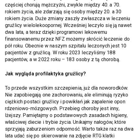
częściej chorują mężczyźni, zwykle między 40. a 70.
rokiem życia, ale zdarzają się osoby między 20. a 30
rokiem życia. Duże zmiany zaszły zwłaszcza w leczeniu
gruźlicy wielolekoopornej. Wcześniej leczyło się ją nawet
dwa lata, a teraz dzięki programowi lekowemu
finansowanemu przez NFZ możemy skrócić leczenie do
pół roku. Obecnie w naszym szpitalu leczonych jest 10
pacjentów z gruźlicą. W roku 2023 leczyliśmy 188
pacjentów, a w 2022 roku – 183 osoby z tą chorobą.
Jak wygląda profilaktyka gruźlicy?
To przede wszystkim szczepienia, już dla noworodków.
Nie zapobiegają one zachorowaniu, ale eliminują ryzyko
ciężkich postaci gruźlicy i powikłań jak zapalenie opon
rdzeniowo-mózgowych. Przebieg choroby jest inny,
lżejszy. Pamiętajmy o podstawowych zasadach higieny,
właściwej diecie i trybie życia. Unikajmy nałogów, które
sprzyjają zaburzeniom odporność. Warto także raz na dwa
lata udać się po skierowanie na zdjęcie RTG klatki