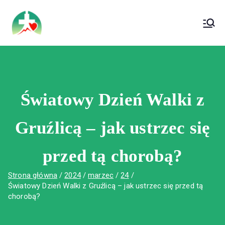
treści
Wojewódzki Szpital Specjalistyczny im. Św.
Wojewódzki Szpital Specjalistyczny im.
Rafała w Czerwonej Górze
Św. Rafała w Czerwonej Górze
Światowy Dzień Walki z
Gruźlicą – jak ustrzec się
przed tą chorobą?
Strona główna
2024
marzec
24
Światowy Dzień Walki z Gruźlicą – jak ustrzec się przed tą
chorobą?