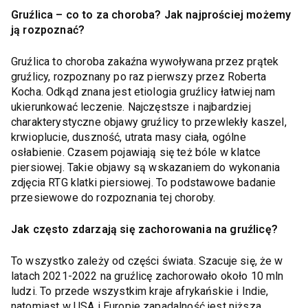
Gruźlica – co to za choroba? Jak najprościej możemy
ją rozpoznać?
Gruźlica to choroba zakaźna wywoływana przez prątek
gruźlicy, rozpoznany po raz pierwszy przez Roberta
Kocha. Odkąd znana jest etiologia gruźlicy łatwiej nam
ukierunkować leczenie. Najczęstsze i najbardziej
charakterystyczne objawy gruźlicy to przewlekły kaszel,
krwioplucie, duszność, utrata masy ciała, ogólne
osłabienie. Czasem pojawiają się też bóle w klatce
piersiowej. Takie objawy są wskazaniem do wykonania
zdjęcia RTG klatki piersiowej. To podstawowe badanie
przesiewowe do rozpoznania tej choroby.
Jak często zdarzają się zachorowania na gruźlicę?
To wszystko zależy od części świata. Szacuje się, że w
latach 2021-2022 na gruźlicę zachorowało około 10 mln
ludzi. To przede wszystkim kraje afrykańskie i Indie,
natomiast w USA i Europie zapadalność jest niższa.