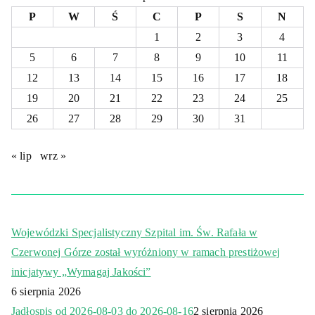
P
W
Ś
C
P
S
N
1
2
3
4
5
6
7
8
9
10
11
12
13
14
15
16
17
18
19
20
21
22
23
24
25
26
27
28
29
30
31
« lip
wrz »
Wojewódzki Specjalistyczny Szpital im. Św. Rafała w
Czerwonej Górze został wyróżniony w ramach prestiżowej
inicjatywy „Wymagaj Jakości”
6 sierpnia 2026
Jadłospis od 2026-08-03 do 2026-08-16
2 sierpnia 2026