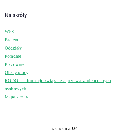
Na skróty
WSS
Pacjent
Oddziały
Poradnie
Pracownie
Oferty pracy
RODO – informacje związane z przetwarzaniem danych
osobowych
Mapa strony
sierpień 2024