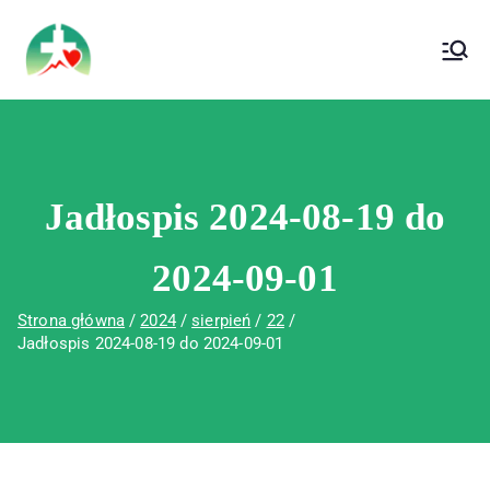
treści
Wojewódzki Szpital Specjalistyczny im. Św.
Wojewódzki Szpital Specjalistyczny im.
Rafała w Czerwonej Górze
Św. Rafała w Czerwonej Górze
Jadłospis 2024-08-19 do
2024-09-01
Strona główna
2024
sierpień
22
Jadłospis 2024-08-19 do 2024-09-01