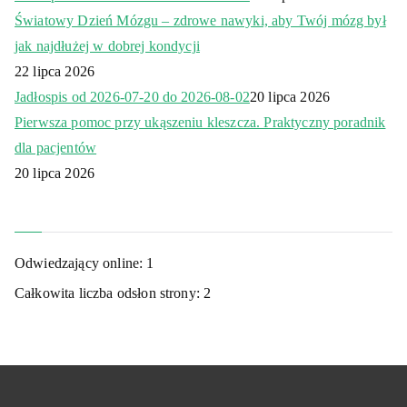
Światowy Dzień Mózgu – zdrowe nawyki, aby Twój mózg był
jak najdłużej w dobrej kondycji
22 lipca 2026
Jadłospis od 2026-07-20 do 2026-08-02
20 lipca 2026
Pierwsza pomoc przy ukąszeniu kleszcza. Praktyczny poradnik
dla pacjentów
20 lipca 2026
Odwiedzający online:
1
Całkowita liczba odsłon strony:
2