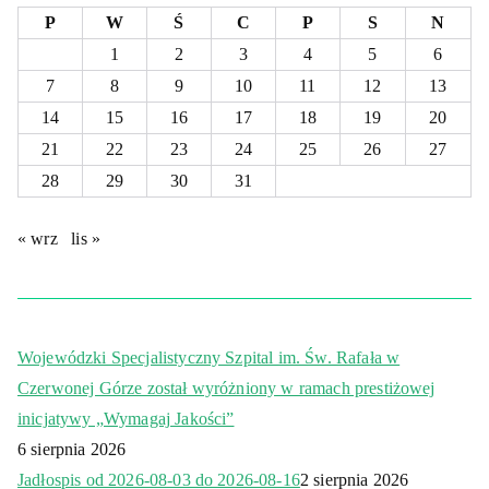
P
W
Ś
C
P
S
N
1
2
3
4
5
6
7
8
9
10
11
12
13
14
15
16
17
18
19
20
21
22
23
24
25
26
27
28
29
30
31
« wrz
lis »
Wojewódzki Specjalistyczny Szpital im. Św. Rafała w
Czerwonej Górze został wyróżniony w ramach prestiżowej
inicjatywy „Wymagaj Jakości”
6 sierpnia 2026
Jadłospis od 2026-08-03 do 2026-08-16
2 sierpnia 2026