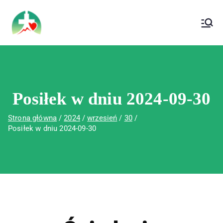
treści
Wojewódzki Szpital Specjalistyczny im. Św.
Wojewódzki Szpital Specjalistyczny im.
Rafała w Czerwonej Górze
Św. Rafała w Czerwonej Górze
Posiłek w dniu 2024-09-30
Strona główna
2024
wrzesień
30
Posiłek w dniu 2024-09-30