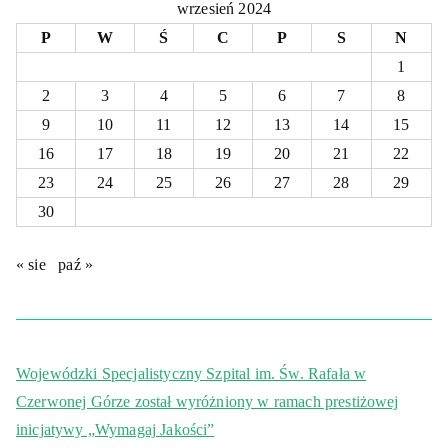
wrzesień 2024
P
W
Ś
C
P
S
N
1
2
3
4
5
6
7
8
9
10
11
12
13
14
15
16
17
18
19
20
21
22
23
24
25
26
27
28
29
30
« sie
paź »
Wojewódzki Specjalistyczny Szpital im. Św. Rafała w
Czerwonej Górze został wyróżniony w ramach prestiżowej
inicjatywy „Wymagaj Jakości”