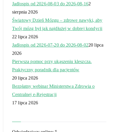
Jadłospis od 2026-08-03 do 2026-08-16
2
sierpnia 2026
Światowy Dzień Mózgu – zdrowe nawyki, aby
Twój mózg był jak najdłużej w dobrej kondycji
22 lipca 2026
Jadłospis od 2026-07-20 do 2026-08-02
20 lipca
2026
Pierwsza pomoc przy ukąszeniu kleszcza.
Praktyczny poradnik dla pacjentów
20 lipca 2026
Bezpłatny webinar Ministerstwa Zdrowia o
Centralnej e-Rejestracji
17 lipca 2026
Odwiedzający online:
5