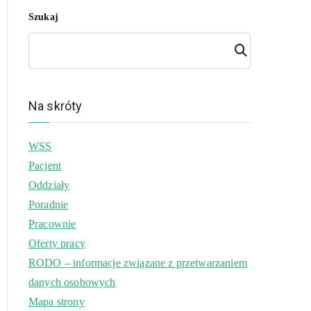
Szukaj
Szuk
aj
Na skróty
WSS
Pacjent
Oddziały
Poradnie
Pracownie
Oferty pracy
RODO – informacje związane z przetwarzaniem
danych osobowych
Mapa strony