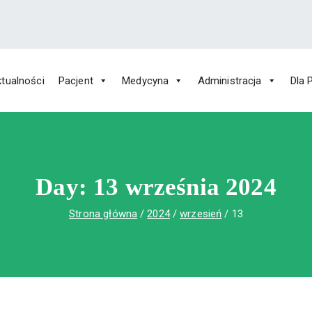
tualności
Pacjent
Medycyna
Administracja
Dla 
 Św. Rafała w Czerwonej Górze
ny im. Św. Rafała w Czerwonej Górze
Day:
13 września 2024
Strona główna
2024
wrzesień
13