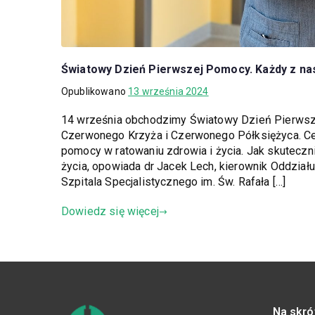
Światowy Dzień Pierwszej Pomocy. Każdy z na
Opublikowano
13 września 2024
14 września obchodzimy Światowy Dzień Pierws
Czerwonego Krzyża i Czerwonego Półksiężyca. Ce
pomocy w ratowaniu zdrowia i życia. Jak skutecz
życia, opowiada dr Jacek Lech, kierownik Oddział
Szpitala Specjalistycznego im. Św. Rafała […]
Dowiedz się więcej
Na skró