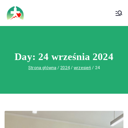
treści
Wojewódzki Szpital Specjalistyczny im. Św.
Wojewódzki Szpital Specjalistyczny im.
Rafała w Czerwonej Górze
Św. Rafała w Czerwonej Górze
Day:
24 września 2024
Strona główna
2024
wrzesień
24