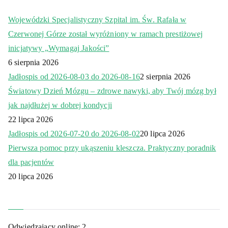
Wojewódzki Specjalistyczny Szpital im. Św. Rafała w
Czerwonej Górze został wyróżniony w ramach prestiżowej
inicjatywy „Wymagaj Jakości”
6 sierpnia 2026
Jadłospis od 2026-08-03 do 2026-08-16
2 sierpnia 2026
Światowy Dzień Mózgu – zdrowe nawyki, aby Twój mózg był
jak najdłużej w dobrej kondycji
22 lipca 2026
Jadłospis od 2026-07-20 do 2026-08-02
20 lipca 2026
Pierwsza pomoc przy ukąszeniu kleszcza. Praktyczny poradnik
dla pacjentów
20 lipca 2026
Odwiedzający online:
2