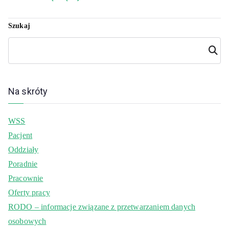
Szukaj
Szuka
j
Na skróty
WSS
Pacjent
Oddziały
Poradnie
Pracownie
Oferty pracy
RODO – informacje związane z przetwarzaniem danych
osobowych