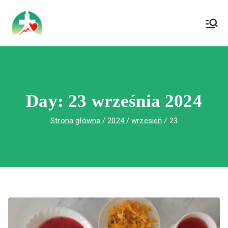
treści
Wojewódzki Szpital Specjalistyczny im. Św.
Wojewódzki Szpital Specjalistyczny im.
Rafała w Czerwonej Górze
Św. Rafała w Czerwonej Górze
Day:
23 września 2024
Strona główna
2024
wrzesień
23