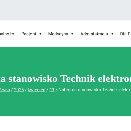
ualności
Pacjent
Medycyna
Administracja
Dla 
 Św. Rafała w Czerwonej Górze
ny im. Św. Rafała w Czerwonej Górze
a stanowisko Technik elektro
łówna
2025
kwiecień
11
Nabór na stanowisko Technik elektr