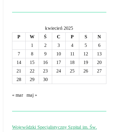
kwiecień 2025
P
W
Ś
C
P
S
N
1
2
3
4
5
6
7
8
9
10
11
12
13
14
15
16
17
18
19
20
21
22
23
24
25
26
27
28
29
30
« mar
maj »
Wojewódzki Specjalistyczny Szpital im. Św.