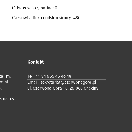
Odwiedzający online:
0
Całkowita liczba odsłon strony:
486
Kontakt
al im.
Tel.: 41 34 655 45 do 48
ostał
Email : sekretariat@czerwonagora.pl
ej
ul. Czerwona Góra 10, 26-060 Chęciny
6-08-16