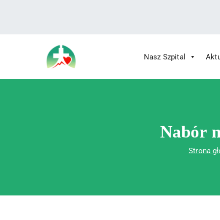
treści
Nasz Szpital
Akt
Wojewódzki Szpital Specjalistyczny im.
Wojewódzki Szpital Specjalistycz
Nabór n
Strona g