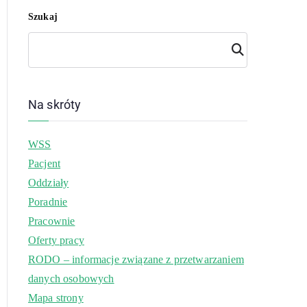
Szukaj
Szuk
aj
Na skróty
WSS
Pacjent
Oddziały
Poradnie
Pracownie
Oferty pracy
RODO – informacje związane z przetwarzaniem
danych osobowych
Mapa strony