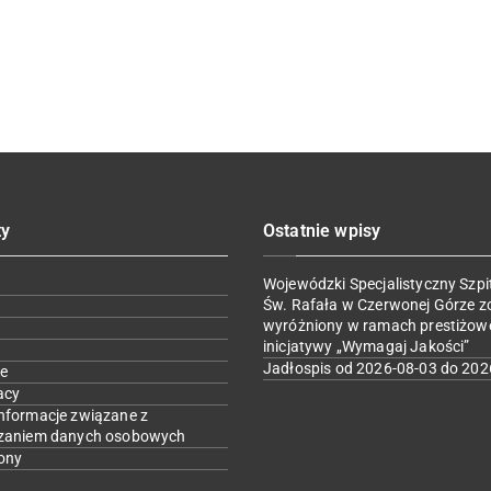
ty
Ostatnie wpisy
Wojewódzki Specjalistyczny Szpit
Św. Rafała w Czerwonej Górze z
wyróżniony w ramach prestiżow
inicjatywy „Wymagaj Jakości”
Jadłospis od 2026-08-03 do 202
e
acy
nformacje związane z
zaniem danych osobowych
ony