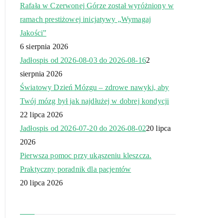
Rafała w Czerwonej Górze został wyróżniony w
ramach prestiżowej inicjatywy „Wymagaj
Jakości”
6 sierpnia 2026
Jadłospis od 2026-08-03 do 2026-08-16
2
sierpnia 2026
Światowy Dzień Mózgu – zdrowe nawyki, aby
Twój mózg był jak najdłużej w dobrej kondycji
22 lipca 2026
Jadłospis od 2026-07-20 do 2026-08-02
20 lipca
2026
Pierwsza pomoc przy ukąszeniu kleszcza.
Praktyczny poradnik dla pacjentów
20 lipca 2026