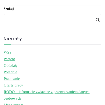
Szukaj
Szuka
j
Na skróty
WSS
Pacjent
Oddziały
Poradnie
Pracownie
Oferty pracy
RODO – informacje związane z przetwarzaniem danych
osobowych
Mapa strony