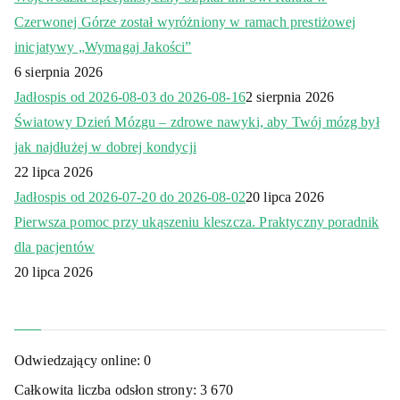
Czerwonej Górze został wyróżniony w ramach prestiżowej
inicjatywy „Wymagaj Jakości”
6 sierpnia 2026
Jadłospis od 2026-08-03 do 2026-08-16
2 sierpnia 2026
Światowy Dzień Mózgu – zdrowe nawyki, aby Twój mózg był
jak najdłużej w dobrej kondycji
22 lipca 2026
Jadłospis od 2026-07-20 do 2026-08-02
20 lipca 2026
Pierwsza pomoc przy ukąszeniu kleszcza. Praktyczny poradnik
dla pacjentów
20 lipca 2026
Odwiedzający online:
0
Całkowita liczba odsłon strony:
3 670