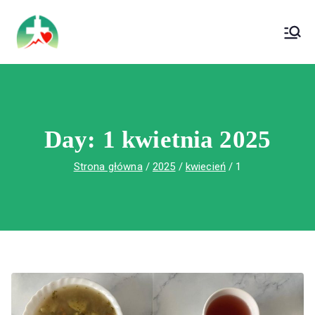
treści
Wojewódzki Szpital Specjalistyczny im. Św.
Wojewódzki Szpital Specjalistyczny im.
Rafała w Czerwonej Górze
Św. Rafała w Czerwonej Górze
Day:
1 kwietnia 2025
Strona główna
2025
kwiecień
1