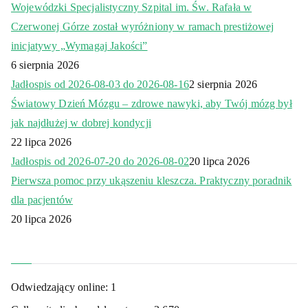
Wojewódzki Specjalistyczny Szpital im. Św. Rafała w
Czerwonej Górze został wyróżniony w ramach prestiżowej
inicjatywy „Wymagaj Jakości”
6 sierpnia 2026
Jadłospis od 2026-08-03 do 2026-08-16
2 sierpnia 2026
Światowy Dzień Mózgu – zdrowe nawyki, aby Twój mózg był
jak najdłużej w dobrej kondycji
22 lipca 2026
Jadłospis od 2026-07-20 do 2026-08-02
20 lipca 2026
Pierwsza pomoc przy ukąszeniu kleszcza. Praktyczny poradnik
dla pacjentów
20 lipca 2026
Odwiedzający online:
1