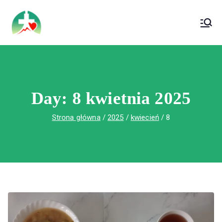
treści
Wojewódzki Szpital Specjalistyczny im. Św.
Wojewódzki Szpital Specjalistyczny im.
Rafała w Czerwonej Górze
Św. Rafała w Czerwonej Górze
Day:
8 kwietnia 2025
Strona główna
2025
kwiecień
8