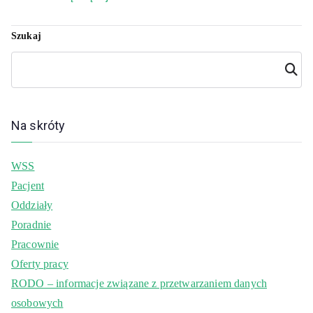
Szukaj
Szuka
j
Na skróty
WSS
Pacjent
Oddziały
Poradnie
Pracownie
Oferty pracy
RODO – informacje związane z przetwarzaniem danych
osobowych