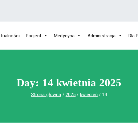
tualności
Pacjent
Medycyna
Administracja
Dla 
 Św. Rafała w Czerwonej Górze
ny im. Św. Rafała w Czerwonej Górze
Day:
14 kwietnia 2025
Strona główna
2025
kwiecień
14