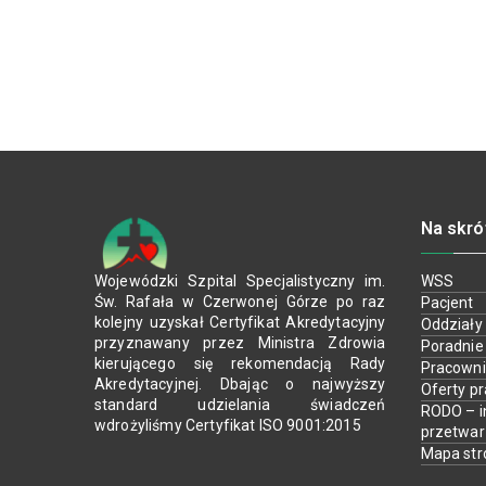
Na skró
Wojewódzki Szpital Specjalistyczny im.
WSS
Św. Rafała w Czerwonej Górze po raz
Pacjent
kolejny uzyskał Certyfikat Akredytacyjny
Oddziały
przyznawany przez Ministra Zdrowia
Poradnie
kierującego się rekomendacją Rady
Pracown
Akredytacyjnej. Dbając o najwyższy
Oferty p
standard udzielania świadczeń
RODO – i
wdrożyliśmy Certyfikat ISO 9001:2015
przetwa
Mapa str