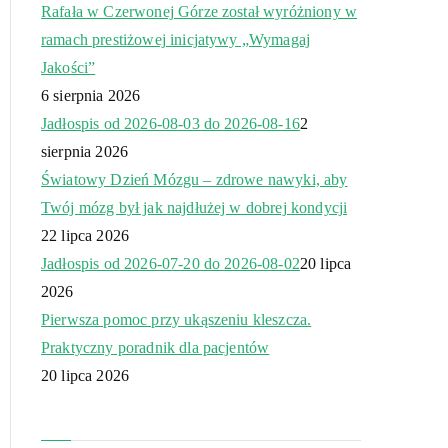
Rafała w Czerwonej Górze został wyróżniony w
ramach prestiżowej inicjatywy „Wymagaj
Jakości”
6 sierpnia 2026
Jadłospis od 2026-08-03 do 2026-08-16
2
sierpnia 2026
Światowy Dzień Mózgu – zdrowe nawyki, aby
Twój mózg był jak najdłużej w dobrej kondycji
22 lipca 2026
Jadłospis od 2026-07-20 do 2026-08-02
20 lipca
2026
Pierwsza pomoc przy ukąszeniu kleszcza.
Praktyczny poradnik dla pacjentów
20 lipca 2026