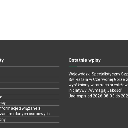
ty
Ostatnie wpisy
Wojewódzki Specjalistyczny Szpi
Św. Rafała w Czerwonej Górze z
wyróżniony w ramach prestiżow
inicjatywy „Wymagaj Jakości”
Jadłospis od 2026-08-03 do 20
ie
racy
nformacje związane z
rzaniem danych osobowych
ony