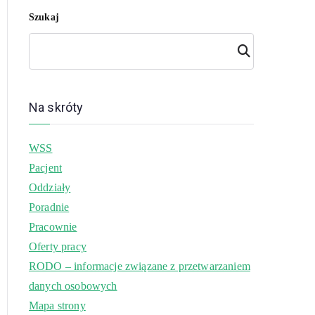
Szukaj
Szuk
aj
Na skróty
WSS
Pacjent
Oddziały
Poradnie
Pracownie
Oferty pracy
RODO – informacje związane z przetwarzaniem
danych osobowych
Mapa strony