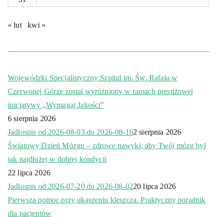
« lut
kwi »
Wojewódzki Specjalistyczny Szpital im. Św. Rafała w
Czerwonej Górze został wyróżniony w ramach prestiżowej
inicjatywy „Wymagaj Jakości”
6 sierpnia 2026
Jadłospis od 2026-08-03 do 2026-08-16
2 sierpnia 2026
Światowy Dzień Mózgu – zdrowe nawyki, aby Twój mózg był
jak najdłużej w dobrej kondycji
22 lipca 2026
Jadłospis od 2026-07-20 do 2026-08-02
20 lipca 2026
Pierwsza pomoc przy ukąszeniu kleszcza. Praktyczny poradnik
dla pacjentów