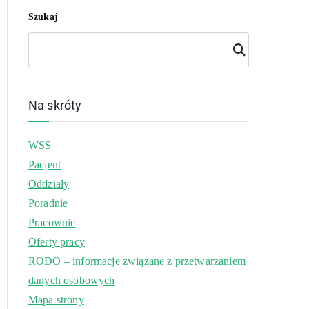
Szukaj
Szuk
aj
Na skróty
WSS
Pacjent
Oddziały
Poradnie
Pracownie
Oferty pracy
RODO – informacje związane z przetwarzaniem
danych osobowych
Mapa strony