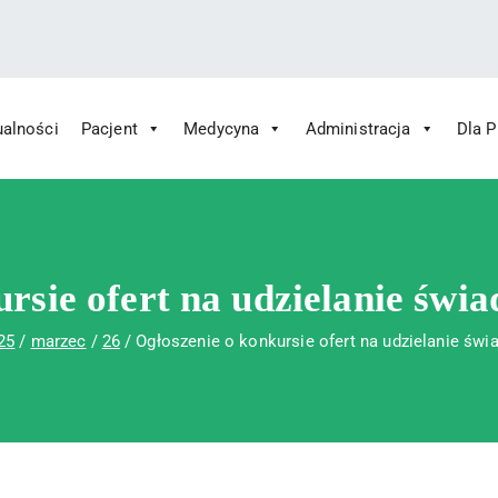
ualności
Pacjent
Medycyna
Administracja
Dla 
 Św. Rafała w Czerwonej Górze
ny im. Św. Rafała w Czerwonej Górze
ursie ofert na udzielanie świ
25
marzec
26
Ogłoszenie o konkursie ofert na udzielanie św