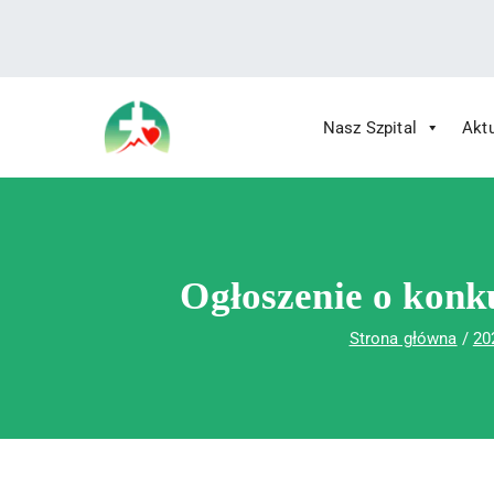
treści
Nasz Szpital
Akt
Wojewódzki Szpital Specjalistyczny im.
Wojewódzki Szpital Specjalistycz
Ogłoszenie o konk
Strona główna
20