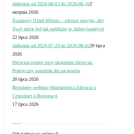
Jadłospis od 2026-08-03 do 2026-08-16
2
sierpnia 2026
Światowy Dzień Mózgu – zdrowe nawyki, aby
Twój mózg był jak najdłużej w dobrej kondycji
22 lipca 2026
Jadłospis od 2026-07-20 do 2026-08-02
20 lipca
2026
Pierwsza pomoc przy ukąszeniu kleszcza.
Praktyczny poradnik dla pacjentów
20 lipca 2026
Bezpłatny webinar Ministerstwa Zdrowia o
Centralnej e-Rejestracji
17 lipca 2026
Odwiedzający online:
0