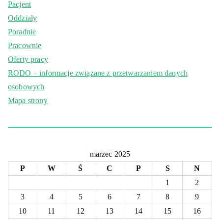
Pacjent
Oddziały
Poradnie
Pracownie
Oferty pracy
RODO – informacje związane z przetwarzaniem danych
osobowych
Mapa strony
marzec 2025
P
W
Ś
C
P
S
N
1
2
3
4
5
6
7
8
9
10
11
12
13
14
15
16