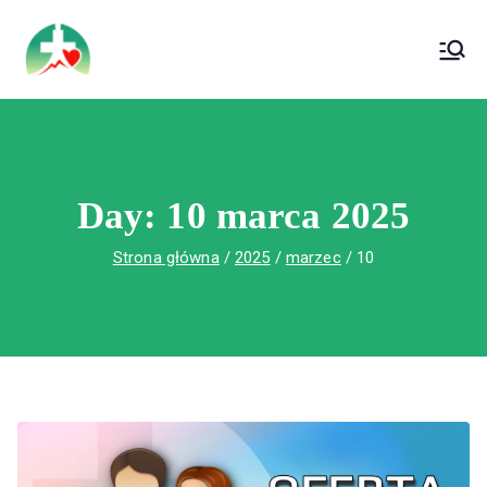
treści
Wojewódzki Szpital Specjalistyczny im. Św.
Wojewódzki Szpital Specjalistyczny im.
Rafała w Czerwonej Górze
Św. Rafała w Czerwonej Górze
Day:
10 marca 2025
Strona główna
2025
marzec
10