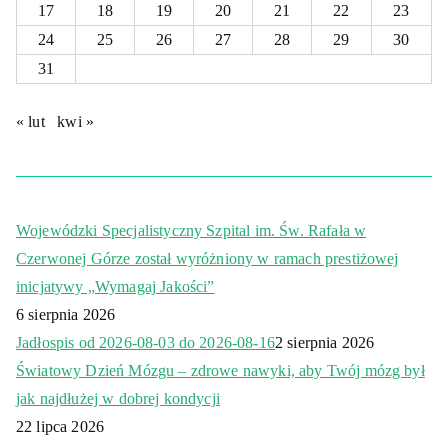
17
18
19
20
21
22
23
24
25
26
27
28
29
30
31
« lut
kwi »
Wojewódzki Specjalistyczny Szpital im. Św. Rafała w
Czerwonej Górze został wyróżniony w ramach prestiżowej
inicjatywy „Wymagaj Jakości”
6 sierpnia 2026
Jadłospis od 2026-08-03 do 2026-08-16
2 sierpnia 2026
Światowy Dzień Mózgu – zdrowe nawyki, aby Twój mózg był
jak najdłużej w dobrej kondycji
22 lipca 2026