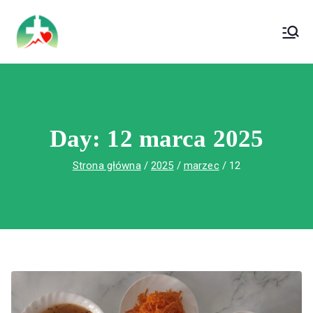
treści
Wojewódzki Szpital Specjalistyczny im. Św.
Wojewódzki Szpital Specjalistyczny im.
Rafała w Czerwonej Górze
Św. Rafała w Czerwonej Górze
Day:
12 marca 2025
Strona główna
2025
marzec
12