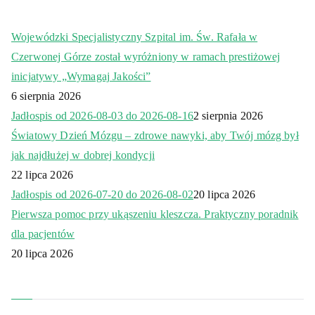
Wojewódzki Specjalistyczny Szpital im. Św. Rafała w
Czerwonej Górze został wyróżniony w ramach prestiżowej
inicjatywy „Wymagaj Jakości”
6 sierpnia 2026
Jadłospis od 2026-08-03 do 2026-08-16
2 sierpnia 2026
Światowy Dzień Mózgu – zdrowe nawyki, aby Twój mózg był
jak najdłużej w dobrej kondycji
22 lipca 2026
Jadłospis od 2026-07-20 do 2026-08-02
20 lipca 2026
Pierwsza pomoc przy ukąszeniu kleszcza. Praktyczny poradnik
dla pacjentów
20 lipca 2026