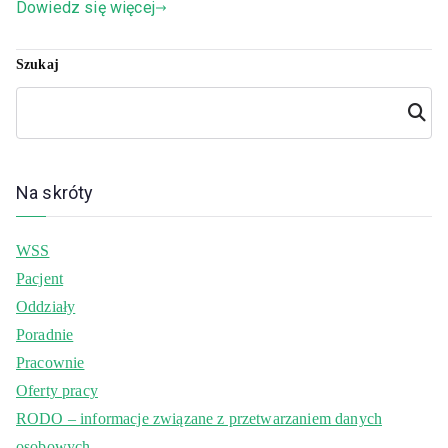
Dowiedz się więcej
Szukaj
Szuka
j
Na skróty
WSS
Pacjent
Oddziały
Poradnie
Pracownie
Oferty pracy
RODO – informacje związane z przetwarzaniem danych
osobowych