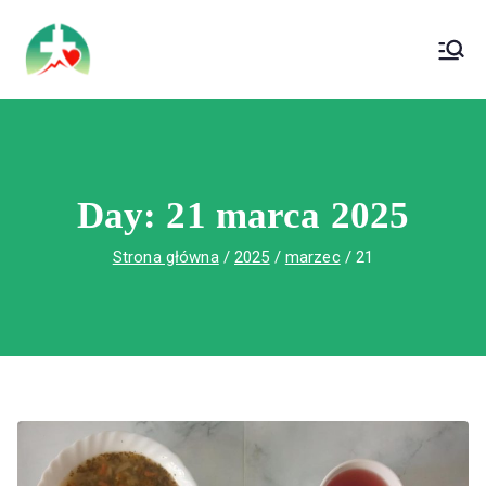
treści
Wojewódzki Szpital Specjalistyczny im. Św.
Wojewódzki Szpital Specjalistyczny im.
Rafała w Czerwonej Górze
Św. Rafała w Czerwonej Górze
Day:
21 marca 2025
Strona główna
2025
marzec
21