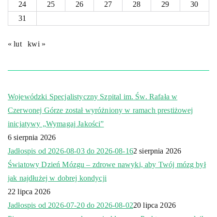
24
25
26
27
28
29
30
31
« lut
kwi »
Wojewódzki Specjalistyczny Szpital im. Św. Rafała w
Czerwonej Górze został wyróżniony w ramach prestiżowej
inicjatywy „Wymagaj Jakości”
6 sierpnia 2026
Jadłospis od 2026-08-03 do 2026-08-16
2 sierpnia 2026
Światowy Dzień Mózgu – zdrowe nawyki, aby Twój mózg był
jak najdłużej w dobrej kondycji
22 lipca 2026
Jadłospis od 2026-07-20 do 2026-08-02
20 lipca 2026