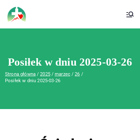
treści
Wojewódzki Szpital Specjalistyczny im. Św.
Wojewódzki Szpital Specjalistyczny im.
Rafała w Czerwonej Górze
Św. Rafała w Czerwonej Górze
Posiłek w dniu 2025-03-26
Strona główna
2025
marzec
26
Posiłek w dniu 2025-03-26