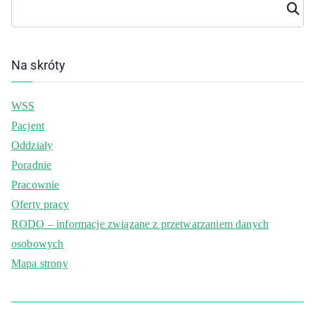
Szuka
j
Na skróty
WSS
Pacjent
Oddziały
Poradnie
Pracownie
Oferty pracy
RODO – informacje związane z przetwarzaniem danych
osobowych
Mapa strony