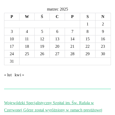
marzec 2025
P
W
Ś
C
P
S
N
1
2
3
4
5
6
7
8
9
10
11
12
13
14
15
16
17
18
19
20
21
22
23
24
25
26
27
28
29
30
31
« lut
kwi »
Wojewódzki Specjalistyczny Szpital im. Św. Rafała w
Czerwonej Górze został wyróżniony w ramach prestiżowej