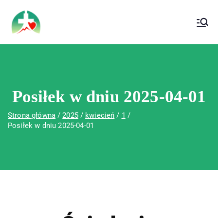
treści
Wojewódzki Szpital Specjalistyczny im. Św.
Wojewódzki Szpital Specjalistyczny im.
Rafała w Czerwonej Górze
Św. Rafała w Czerwonej Górze
Posiłek w dniu 2025-04-01
Strona główna
2025
kwiecień
1
Posiłek w dniu 2025-04-01