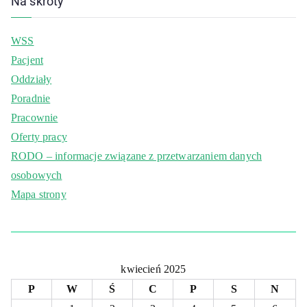
Na skróty
WSS
Pacjent
Oddziały
Poradnie
Pracownie
Oferty pracy
RODO – informacje związane z przetwarzaniem danych
osobowych
Mapa strony
kwiecień 2025
P
W
Ś
C
P
S
N