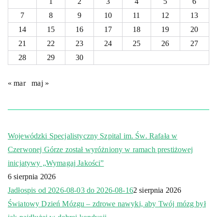
1
2
3
4
5
6
7
8
9
10
11
12
13
14
15
16
17
18
19
20
21
22
23
24
25
26
27
28
29
30
« mar
maj »
Wojewódzki Specjalistyczny Szpital im. Św. Rafała w
Czerwonej Górze został wyróżniony w ramach prestiżowej
inicjatywy „Wymagaj Jakości”
6 sierpnia 2026
Jadłospis od 2026-08-03 do 2026-08-16
2 sierpnia 2026
Światowy Dzień Mózgu – zdrowe nawyki, aby Twój mózg był