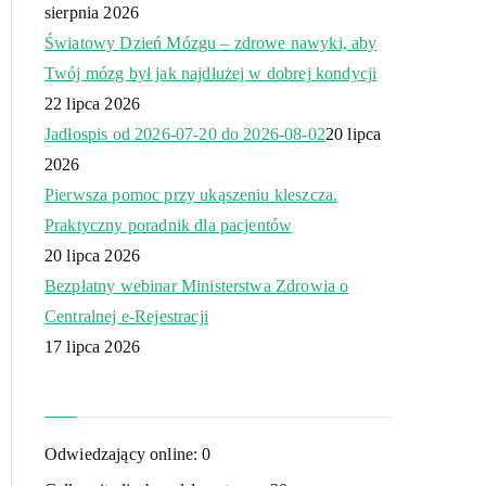
sierpnia 2026
Światowy Dzień Mózgu – zdrowe nawyki, aby
Twój mózg był jak najdłużej w dobrej kondycji
22 lipca 2026
Jadłospis od 2026-07-20 do 2026-08-02
20 lipca
2026
Pierwsza pomoc przy ukąszeniu kleszcza.
Praktyczny poradnik dla pacjentów
20 lipca 2026
Bezpłatny webinar Ministerstwa Zdrowia o
Centralnej e-Rejestracji
17 lipca 2026
Odwiedzający online:
0