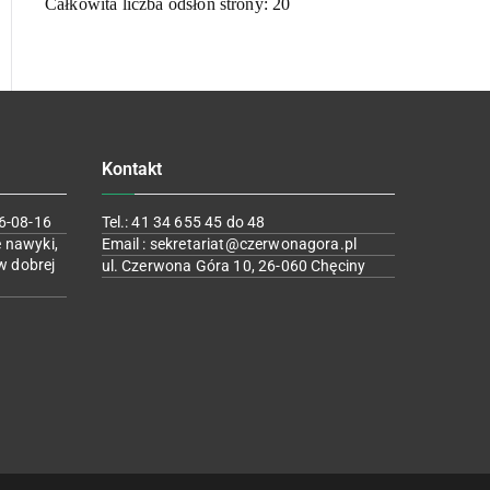
Całkowita liczba odsłon strony:
20
Kontakt
6-08-16
Tel.: 41 34 655 45 do 48
 nawyki,
Email : sekretariat@czerwonagora.pl
w dobrej
ul. Czerwona Góra 10, 26-060 Chęciny