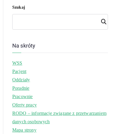
Szukaj
Szuk
aj
Na skróty
WSS
Pacjent
Oddziały
Poradnie
Pracownie
Oferty pracy
RODO – informacje związane z przetwarzaniem
danych osobowych
Mapa strony