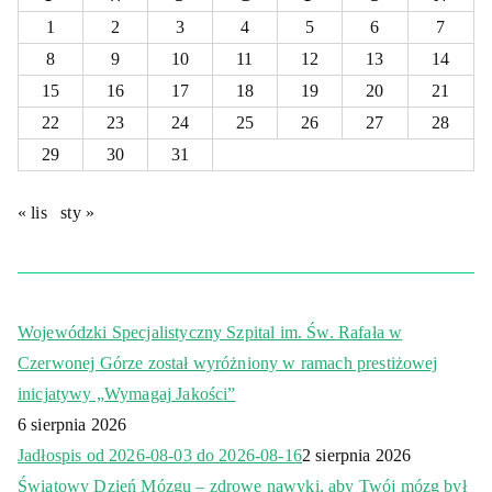
1
2
3
4
5
6
7
8
9
10
11
12
13
14
15
16
17
18
19
20
21
22
23
24
25
26
27
28
29
30
31
« lis
sty »
Wojewódzki Specjalistyczny Szpital im. Św. Rafała w
Czerwonej Górze został wyróżniony w ramach prestiżowej
inicjatywy „Wymagaj Jakości”
6 sierpnia 2026
Jadłospis od 2026-08-03 do 2026-08-16
2 sierpnia 2026
Światowy Dzień Mózgu – zdrowe nawyki, aby Twój mózg był