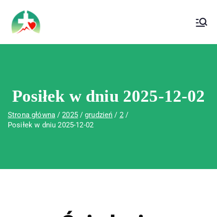
treści
Wojewódzki Szpital Specjalistyczny im. Św.
Wojewódzki Szpital Specjalistyczny im.
Rafała w Czerwonej Górze
Św. Rafała w Czerwonej Górze
Posiłek w dniu 2025-12-02
Strona główna
2025
grudzień
2
Posiłek w dniu 2025-12-02