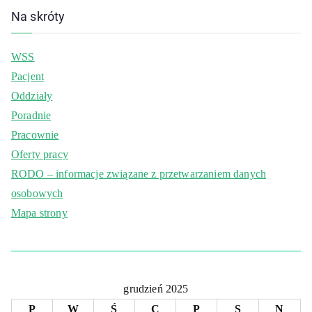
Na skróty
WSS
Pacjent
Oddziały
Poradnie
Pracownie
Oferty pracy
RODO – informacje związane z przetwarzaniem danych
osobowych
Mapa strony
grudzień 2025
P
W
Ś
C
P
S
N