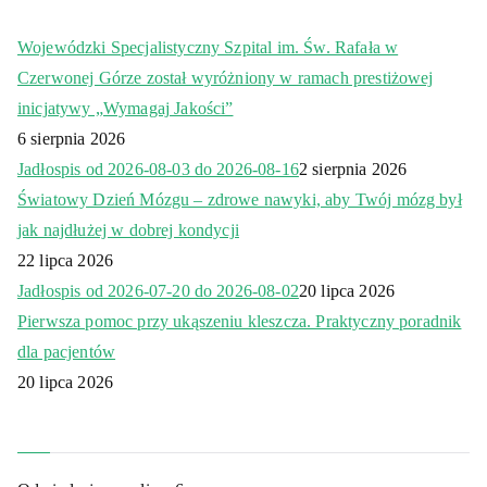
Wojewódzki Specjalistyczny Szpital im. Św. Rafała w
Czerwonej Górze został wyróżniony w ramach prestiżowej
inicjatywy „Wymagaj Jakości”
6 sierpnia 2026
Jadłospis od 2026-08-03 do 2026-08-16
2 sierpnia 2026
Światowy Dzień Mózgu – zdrowe nawyki, aby Twój mózg był
jak najdłużej w dobrej kondycji
22 lipca 2026
Jadłospis od 2026-07-20 do 2026-08-02
20 lipca 2026
Pierwsza pomoc przy ukąszeniu kleszcza. Praktyczny poradnik
dla pacjentów
20 lipca 2026