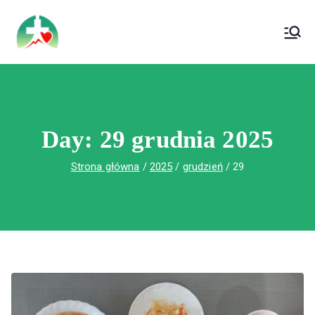
treści
Wojewódzki Szpital Specjalistyczny im. Św.
Wojewódzki Szpital Specjalistyczny im.
Rafała w Czerwonej Górze
Św. Rafała w Czerwonej Górze
Day:
29 grudnia 2025
Strona główna
2025
grudzień
29