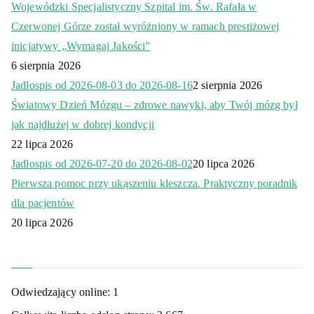
Wojewódzki Specjalistyczny Szpital im. Św. Rafała w
Czerwonej Górze został wyróżniony w ramach prestiżowej
inicjatywy „Wymagaj Jakości”
6 sierpnia 2026
Jadłospis od 2026-08-03 do 2026-08-16
2 sierpnia 2026
Światowy Dzień Mózgu – zdrowe nawyki, aby Twój mózg był
jak najdłużej w dobrej kondycji
22 lipca 2026
Jadłospis od 2026-07-20 do 2026-08-02
20 lipca 2026
Pierwsza pomoc przy ukąszeniu kleszcza. Praktyczny poradnik
dla pacjentów
20 lipca 2026
Odwiedzający online:
1