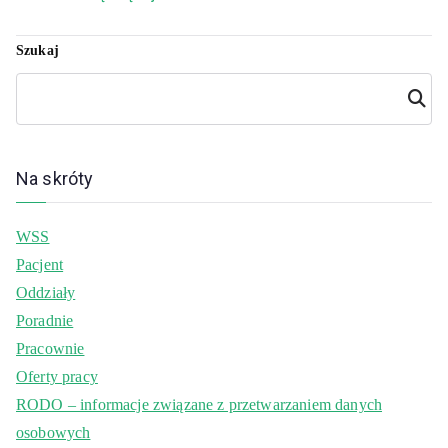
Szukaj
Szuka
j
Na skróty
WSS
Pacjent
Oddziały
Poradnie
Pracownie
Oferty pracy
RODO – informacje związane z przetwarzaniem danych
osobowych