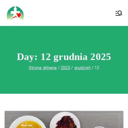
treści
Wojewódzki Szpital Specjalistyczny im. Św.
Wojewódzki Szpital Specjalistyczny im.
Rafała w Czerwonej Górze
Św. Rafała w Czerwonej Górze
Day:
12 grudnia 2025
Strona główna
2025
grudzień
12