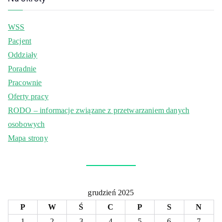
WSS
Pacjent
Oddziały
Poradnie
Pracownie
Oferty pracy
RODO – informacje związane z przetwarzaniem danych
osobowych
Mapa strony
grudzień 2025
P
W
Ś
C
P
S
N
1
2
3
4
5
6
7