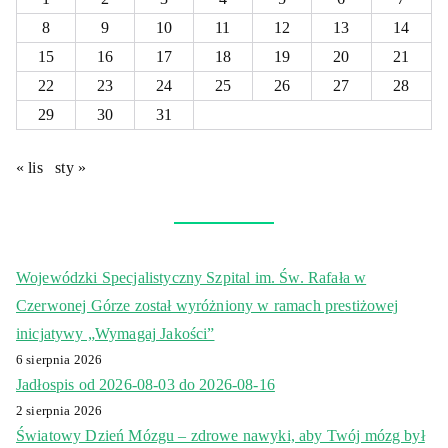
8
9
10
11
12
13
14
15
16
17
18
19
20
21
22
23
24
25
26
27
28
29
30
31
« lis
sty »
Wojewódzki Specjalistyczny Szpital im. Św. Rafała w
Czerwonej Górze został wyróżniony w ramach prestiżowej
inicjatywy „Wymagaj Jakości”
6 sierpnia 2026
Jadłospis od 2026-08-03 do 2026-08-16
2 sierpnia 2026
Światowy Dzień Mózgu – zdrowe nawyki, aby Twój mózg był