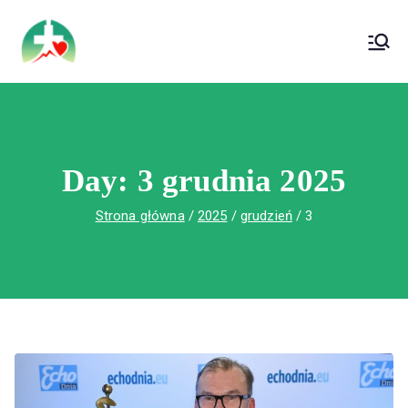
treści
Wojewódzki Szpital Specjalistyczny im. Św.
Wojewódzki Szpital Specjalistyczny im.
Rafała w Czerwonej Górze
Św. Rafała w Czerwonej Górze
Day:
3 grudnia 2025
Strona główna
2025
grudzień
3