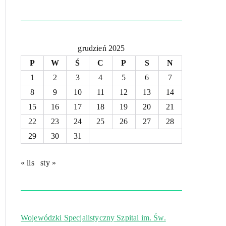
grudzień 2025
P
W
Ś
C
P
S
N
1
2
3
4
5
6
7
8
9
10
11
12
13
14
15
16
17
18
19
20
21
22
23
24
25
26
27
28
29
30
31
« lis
sty »
Wojewódzki Specjalistyczny Szpital im. Św.