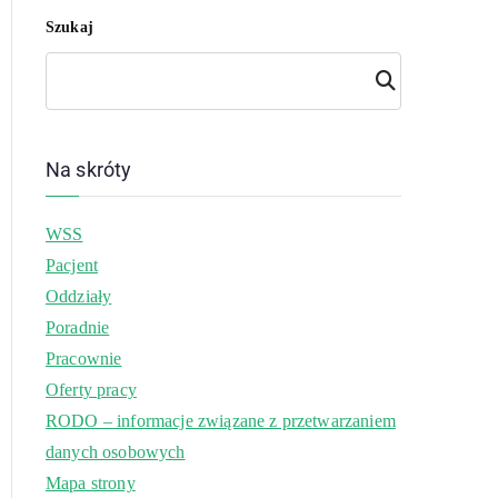
Szukaj
Szuk
aj
Na skróty
WSS
Pacjent
Oddziały
Poradnie
Pracownie
Oferty pracy
RODO – informacje związane z przetwarzaniem
danych osobowych
Mapa strony