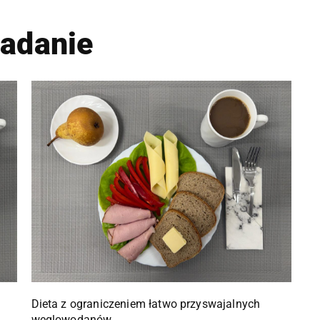
iadanie
Dieta z ograniczeniem łatwo przyswajalnych
węglowodanów