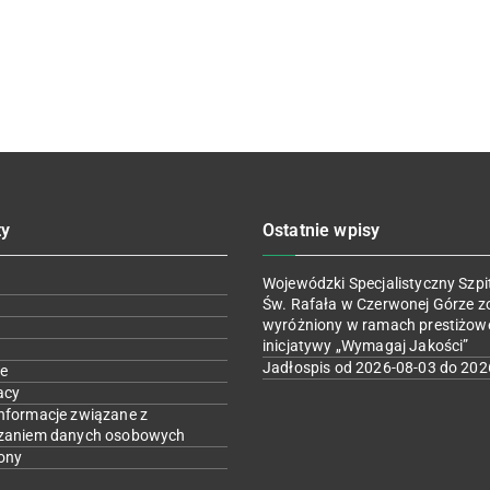
ty
Ostatnie wpisy
Wojewódzki Specjalistyczny Szpit
Św. Rafała w Czerwonej Górze z
wyróżniony w ramach prestiżow
inicjatywy „Wymagaj Jakości”
Jadłospis od 2026-08-03 do 202
e
acy
nformacje związane z
zaniem danych osobowych
ony