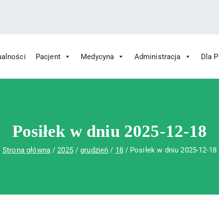
ualności
Pacjent
Medycyna
Administracja
Dla 
 Św. Rafała w Czerwonej Górze
ny im. Św. Rafała w Czerwonej Górze
Posiłek w dniu 2025-12-18
Strona główna
2025
grudzień
18
Posiłek w dniu 2025-12-18