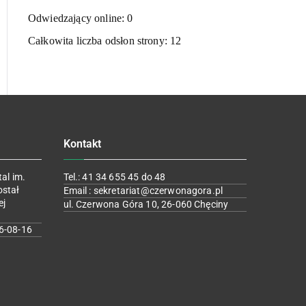
Odwiedzający online:
0
Całkowita liczba odsłon strony:
12
Kontakt
al im.
Tel.: 41 34 655 45 do 48
ostał
Email : sekretariat@czerwonagora.pl
ej
ul. Czerwona Góra 10, 26-060 Chęciny
6-08-16