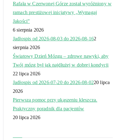
Rafała w Czerwonej Górze został wyróżniony w
ramach prestiżowej inicjatywy „Wymagaj
Jakości”
6 sierpnia 2026
Jadłospis od 2026-08-03 do 2026-08-16
2
sierpnia 2026
Światowy Dzień Mózgu – zdrowe nawyki, aby
Twój mózg był jak najdłużej w dobrej kondycji
22 lipca 2026
Jadłospis od 2026-07-20 do 2026-08-02
20 lipca
2026
Pierwsza pomoc przy ukąszeniu kleszcza.
Praktyczny poradnik dla pacjentów
20 lipca 2026