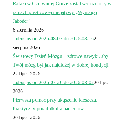
Rafała w Czerwonej Górze został wyróżniony w
ramach prestiżowej inicjatywy „Wymagaj
Jakości”
6 sierpnia 2026
Jadłospis od 2026-08-03 do 2026-08-16
2
sierpnia 2026
Światowy Dzień Mózgu – zdrowe nawyki, aby
Twój mózg był jak najdłużej w dobrej kondycji
22 lipca 2026
Jadłospis od 2026-07-20 do 2026-08-02
20 lipca
2026
Pierwsza pomoc przy ukąszeniu kleszcza.
Praktyczny poradnik dla pacjentów
20 lipca 2026