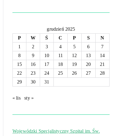
grudzień 2025
P
W
Ś
C
P
S
N
1
2
3
4
5
6
7
8
9
10
11
12
13
14
15
16
17
18
19
20
21
22
23
24
25
26
27
28
29
30
31
« lis
sty »
Wojewódzki Specjalistyczny Szpital im. Św.