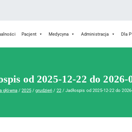
ualności
Pacjent
Medycyna
Administracja
Dla 
 Św. Rafała w Czerwonej Górze
ny im. Św. Rafała w Czerwonej Górze
ospis od 2025-12-22 do 2026-
a główna
2025
grudzień
22
Jadłospis od 2025-12-22 do 2026