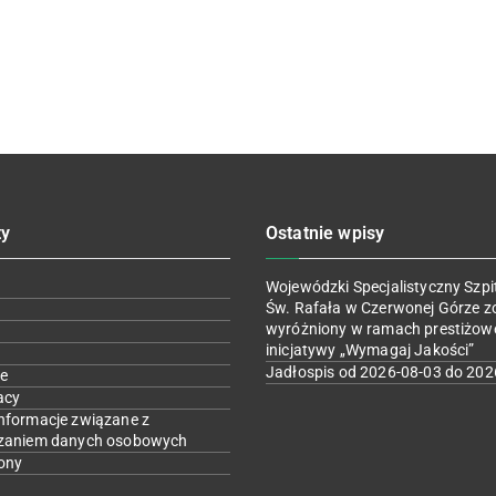
ty
Ostatnie wpisy
Wojewódzki Specjalistyczny Szpit
Św. Rafała w Czerwonej Górze z
wyróżniony w ramach prestiżow
inicjatywy „Wymagaj Jakości”
Jadłospis od 2026-08-03 do 202
e
acy
nformacje związane z
zaniem danych osobowych
ony