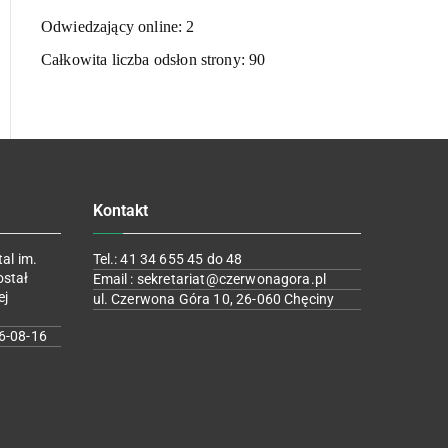
Odwiedzający online:
2
Całkowita liczba odsłon strony:
90
Kontakt
al im.
Tel.: 41 34 655 45 do 48
ostał
Email : sekretariat@czerwonagora.pl
ej
ul. Czerwona Góra 10, 26-060 Chęciny
6-08-16