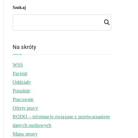
Szukaj
Szuk
aj
Na skróty
WSS
Pacjent
Oddziały
Poradnie
Pracownie
Oferty pracy
RODO – informacje związane z przetwarzaniem
danych osobowych
Mapa strony