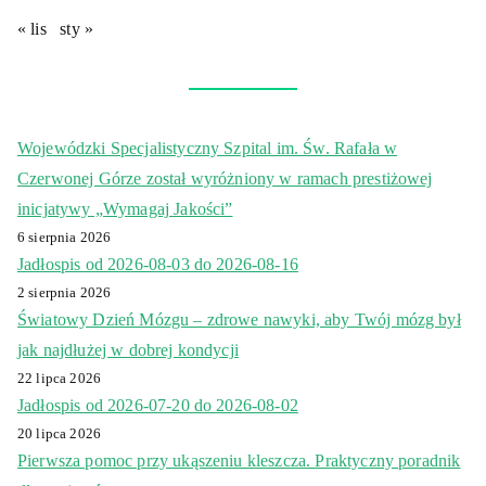
« lis
sty »
Wojewódzki Specjalistyczny Szpital im. Św. Rafała w
Czerwonej Górze został wyróżniony w ramach prestiżowej
inicjatywy „Wymagaj Jakości”
6 sierpnia 2026
Jadłospis od 2026-08-03 do 2026-08-16
2 sierpnia 2026
Światowy Dzień Mózgu – zdrowe nawyki, aby Twój mózg był
jak najdłużej w dobrej kondycji
22 lipca 2026
Jadłospis od 2026-07-20 do 2026-08-02
20 lipca 2026
Pierwsza pomoc przy ukąszeniu kleszcza. Praktyczny poradnik