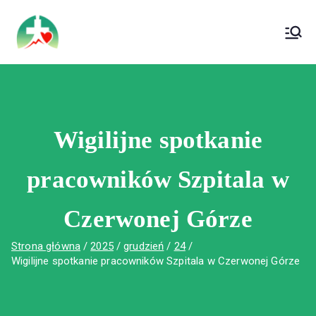
treści
Wojewódzki Szpital Specjalistyczny im. Św.
Wojewódzki Szpital Specjalistyczny im.
Rafała w Czerwonej Górze
Św. Rafała w Czerwonej Górze
Wigilijne spotkanie
pracowników Szpitala w
Czerwonej Górze
Strona główna
2025
grudzień
24
Wigilijne spotkanie pracowników Szpitala w Czerwonej Górze