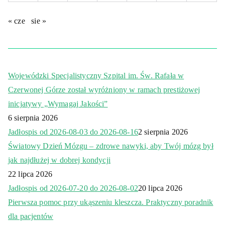
« cze
sie »
Wojewódzki Specjalistyczny Szpital im. Św. Rafała w
Czerwonej Górze został wyróżniony w ramach prestiżowej
inicjatywy „Wymagaj Jakości”
6 sierpnia 2026
Jadłospis od 2026-08-03 do 2026-08-16
2 sierpnia 2026
Światowy Dzień Mózgu – zdrowe nawyki, aby Twój mózg był
jak najdłużej w dobrej kondycji
22 lipca 2026
Jadłospis od 2026-07-20 do 2026-08-02
20 lipca 2026
Pierwsza pomoc przy ukąszeniu kleszcza. Praktyczny poradnik
dla pacjentów