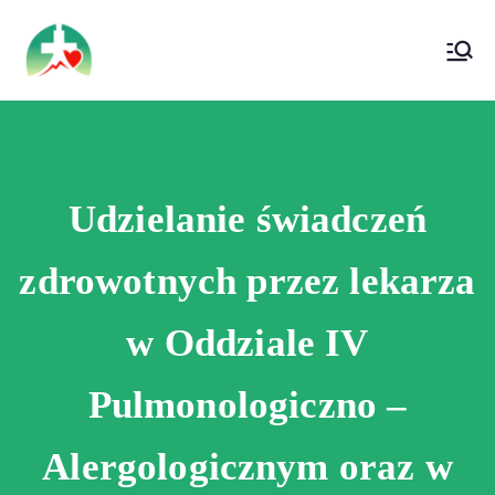
treści
Wojewódzki Szpital Specjalistyczny im. Św.
Wojewódzki Szpital Specjalistyczny im.
Rafała w Czerwonej Górze
Św. Rafała w Czerwonej Górze
Udzielanie świadczeń
zdrowotnych przez lekarza
w Oddziale IV
Pulmonologiczno –
Alergologicznym oraz w